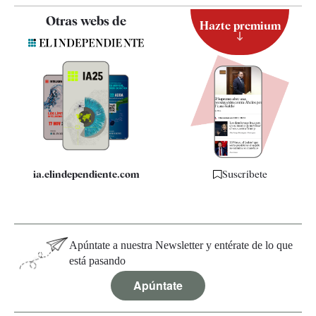
Contacto
Otras webs de
Hazte premium
Suscripción
Newsletter
Apps
Quiénes somos
Especificaciones
ia.elindependiente.com
Suscríbete
Apúntate a nuestra Newsletter y entérate de lo que
está pasando
Apúntate