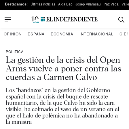
Destacamos:
Últimas noticias
Aída Bao
Josep Vilarasau
Paz Vega
Vall
OPINIÓN
ESPAÑA
ECONOMÍA
INTERNACIONAL
CIE
POLÍTICA
La gestión de la crisis del Open
Arms vuelve a poner contra las
cuerdas a Carmen Calvo
Los "bandazos" en la gestión del Gobierno
español con la crisis del buque de rescate
humanitario, de la que Calvo ha sido la cara
visible, ha colmado el vaso de un verano en el
que el halo de polémica no ha abandonado a
la ministra