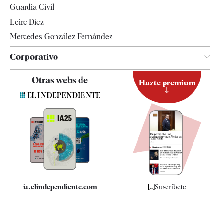
Guardia Civil
Leire Díez
Mercedes González Fernández
Corporativo
Contacto
Otras webs de
Hazte premium
Suscripción
Newsletter
Apps
Quiénes somos
Especificaciones
ia.elindependiente.com
Suscríbete