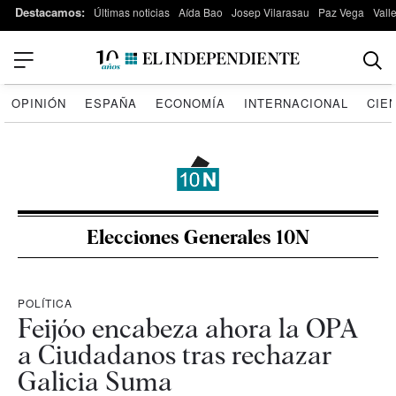
Destacamos:
Últimas noticias
Aída Bao
Josep Vilarasau
Paz Vega
Vall
OPINIÓN
ESPAÑA
ECONOMÍA
INTERNACIONAL
CIE
Elecciones Generales 10N
POLÍTICA
Feijóo encabeza ahora la OPA
a Ciudadanos tras rechazar
Galicia Suma