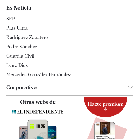
España
Es Noticia
Economía
SEPI
Internacional
Plus Ultra
Gente
Rodríguez Zapatero
Televisión
Pedro Sánchez
Tendencias
Guardia Civil
Leire Díez
Mercedes González Fernández
Corporativo
Contacto
Otras webs de
Hazte premium
Suscripción
Newsletter
Apps
Quiénes somos