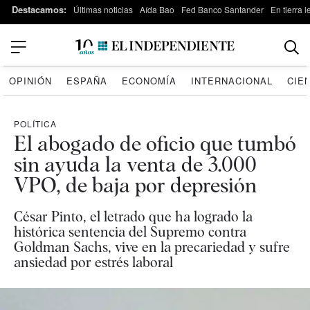
Destacamos:
Últimas noticias
Aída Bao
Fed Banco Santander
En tierra 
OPINIÓN
ESPAÑA
ECONOMÍA
INTERNACIONAL
CIE
POLÍTICA
El abogado de oficio que tumbó
sin ayuda la venta de 3.000
VPO, de baja por depresión
César Pinto, el letrado que ha logrado la
histórica sentencia del Supremo contra
Goldman Sachs, vive en la precariedad y sufre
ansiedad por estrés laboral