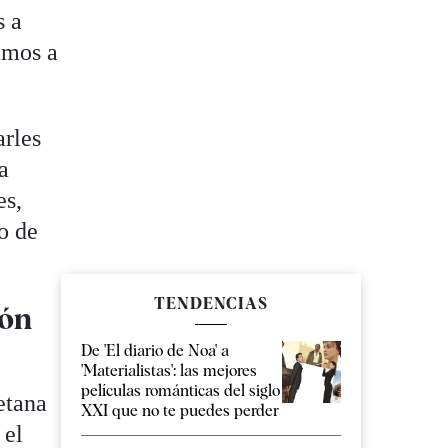
s a
amos a
arles
a
es,
o de
TENDENCIAS
ión
De 'El diario de Noa' a
'Materialistas': las mejores
películas románticas del siglo
etana
XXI que no te puedes perder
 el