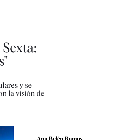
 Sexta:
s"
lares y se
on la visión de
Ana Belén Ramos