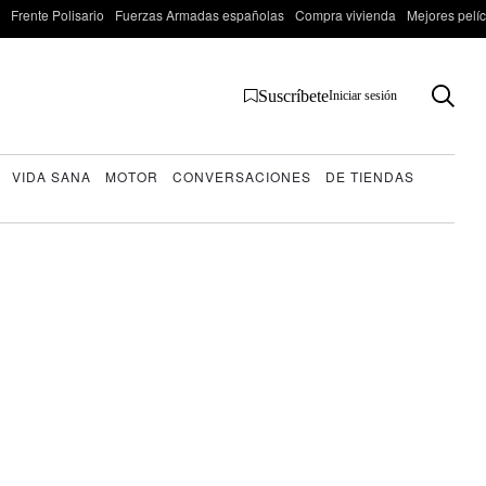
Frente Polisario
Fuerzas Armadas españolas
Compra vivienda
Mejores pelí
Suscríbete
Iniciar sesión
VIDA SANA
MOTOR
CONVERSACIONES
DE TIENDAS