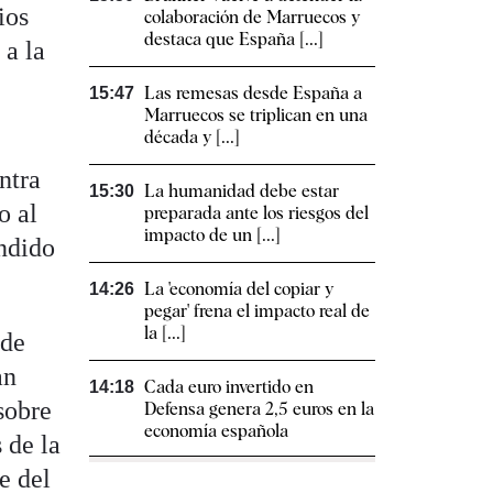
ios
colaboración de Marruecos y
destaca que España [...]
 a la
Las remesas desde España a
15:47
Marruecos se triplican en una
década y [...]
ntra
La humanidad debe estar
15:30
o al
preparada ante los riesgos del
impacto de un [...]
endido
La 'economía del copiar y
14:26
pegar' frena el impacto real de
la [...]
 de
an
Cada euro invertido en
14:18
sobre
Defensa genera 2,5 euros en la
economía española
 de la
e del