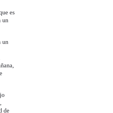
que es
a un
a un
u
añana,
e
jo
,
d de