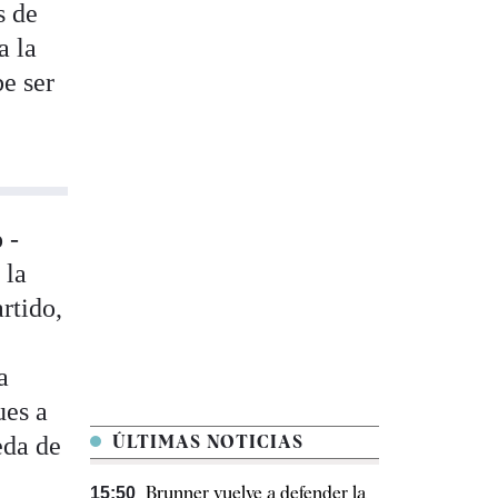
s de
a la
be ser
 -
 la
rtido,
a
ues a
eda de
ÚLTIMAS NOTICIAS
Brunner vuelve a defender la
15:50