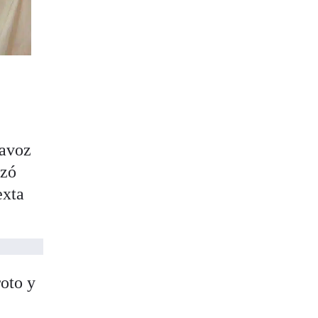
tavoz
izó
exta
roto y