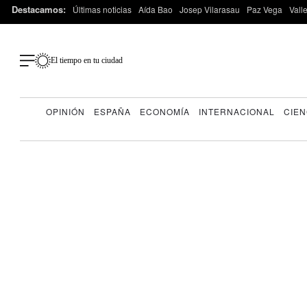
Destacamos:
Últimas noticias
Aída Bao
Josep Vilarasau
Paz Vega
Vall
El tiempo en tu ciudad
OPINIÓN
ESPAÑA
ECONOMÍA
INTERNACIONAL
CIEN