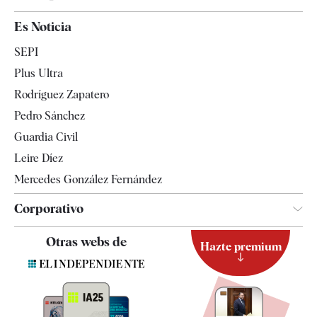
España
Es Noticia
Economía
SEPI
Internacional
Plus Ultra
Gente
Rodríguez Zapatero
Televisión
Pedro Sánchez
Tendencias
Guardia Civil
Leire Díez
Mercedes González Fernández
Corporativo
Contacto
Otras webs de
Hazte premium
Suscripción
Newsletter
Apps