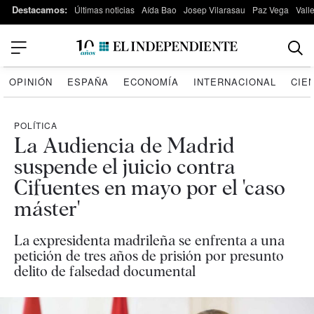
Destacamos:
Últimas noticias
Aída Bao
Josep Vilarasau
Paz Vega
Vall
OPINIÓN
ESPAÑA
ECONOMÍA
INTERNACIONAL
CIE
POLÍTICA
La Audiencia de Madrid
suspende el juicio contra
Cifuentes en mayo por el 'caso
máster'
La expresidenta madrileña se enfrenta a una
petición de tres años de prisión por presunto
delito de falsedad documental