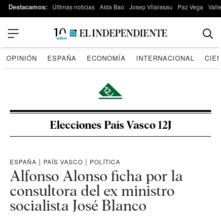
Destacamos:
Últimas noticias
Aída Bao
Josep Vilarasau
Paz Vega
Vall
OPINIÓN
ESPAÑA
ECONOMÍA
INTERNACIONAL
CIE
Elecciones País Vasco 12J
ESPAÑA
|
PAÍS VASCO
|
POLÍTICA
Alfonso Alonso ficha por la
consultora del ex ministro
socialista José Blanco