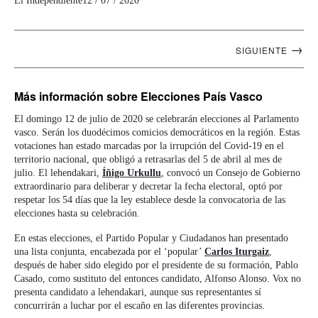
El Independiente
12 / 07 / 2020
Navegación
→
SIGUIENTE
artículos
Más información
sobre Elecciones País Vasco
El domingo 12 de julio de 2020 se celebrarán elecciones al Parlamento
vasco. Serán los duodécimos comicios democráticos en la región. Estas
votaciones han estado marcadas por la irrupción del Covid-19 en el
territorio nacional, que obligó a retrasarlas del 5 de abril al mes de
julio. El lehendakari,
Íñigo Urkullu
, convocó un Consejo de Gobierno
extraordinario para deliberar y decretar la fecha electoral, optó por
respetar los 54 días que la ley establece desde la convocatoria de las
elecciones hasta su celebración.
En estas elecciones, el Partido Popular y Ciudadanos han presentado
una lista conjunta, encabezada por el ‘popular’
Carlos Iturgaiz
,
después de haber sido elegido por el presidente de su formación, Pablo
Casado, como sustituto del entonces candidato, Alfonso Alonso. Vox no
presenta candidato a lehendakari, aunque sus representantes sí
concurrirán a luchar por el escaño en las diferentes provincias.