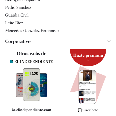
Televisión
Pedro Sánchez
Tendencias
Guardia Civil
Leire Díez
Mercedes González Fernández
Corporativo
Contacto
Otras webs de
Hazte premium
Suscripción
Newsletter
Apps
Quiénes somos
Especificaciones
ia.elindependiente.com
Suscríbete