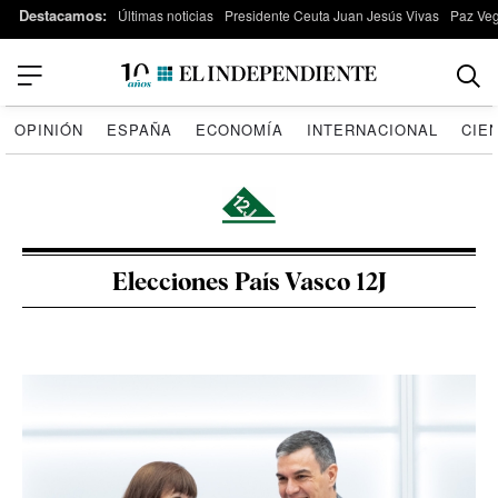
Destacamos:
Últimas noticias
Presidente Ceuta Juan Jesús Vivas
Paz Ve
OPINIÓN
ESPAÑA
ECONOMÍA
INTERNACIONAL
CIE
Elecciones País Vasco 12J