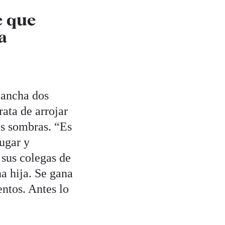
e que
a
cancha dos
rata de arrojar
as sombras. “Es
ugar y
 sus colegas de
na hija. Se gana
ntos. Antes lo