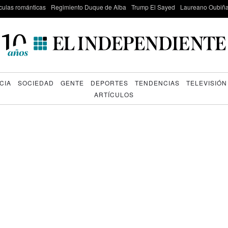
culas románticas
Regimiento Duque de Alba
Trump El Sayed
Laureano Oubiña
CIA
SOCIEDAD
GENTE
DEPORTES
TENDENCIAS
TELEVISIÓN
ARTÍCULOS