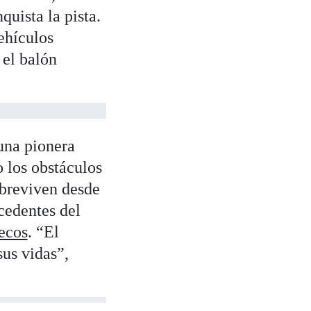
quista la pista.
ehículos
 el balón
una pionera
o los obstáculos
obreviven desde
cedentes del
ecos
. “El
sus vidas”,