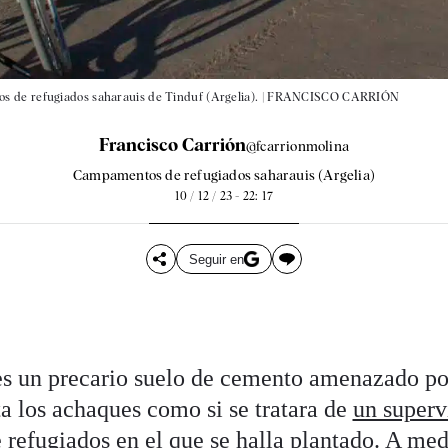
 de refugiados saharauis de Tinduf (Argelia). |
FRANCISCO CARRIÓN
Francisco Carrión
@fcarrionmolina
Campamentos de refugiados saharauis (Argelia)
10 / 12 / 23 - 22: 17
Seguir en
es un precario suelo de cemento amenazado por
ta los achaques como si se tratara de
un superv
efugiados en el que se halla plantado
. A med