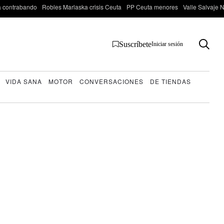
 contrabando
Robles Marlaska crisis Ceuta
PP Ceuta menores
Valle Salvaje N
Suscríbete
Iniciar sesión
VIDA SANA
MOTOR
CONVERSACIONES
DE TIENDAS