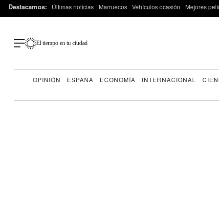
Destacamos:
Últimas noticias
Marruecos
Vehículos ocasión
Mejores pelí
El tiempo en tu ciudad
OPINIÓN
ESPAÑA
ECONOMÍA
INTERNACIONAL
CIEN