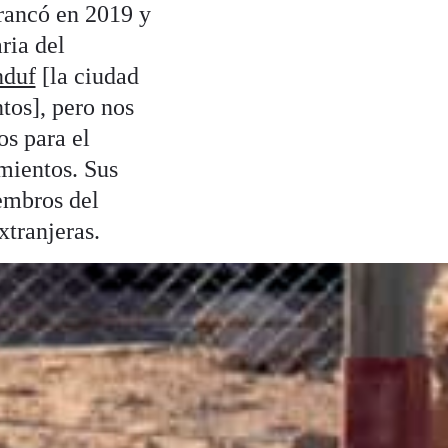
rrancó en 2019 y
ria del
nduf
[la ciudad
tos], pero nos
os para el
mientos. Sus
iembros del
xtranjeras.