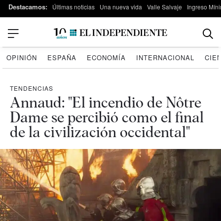
Destacamos:
Últimas noticias
Una nueva vida
Valle Salvaje
Ingreso Míni
OPINIÓN
ESPAÑA
ECONOMÍA
INTERNACIONAL
CIE
TENDENCIAS
Annaud: "El incendio de Nôtre
Dame se percibió como el final
de la civilización occidental"