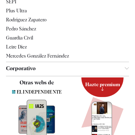
SEPI
Internacional
Plus Ultra
Gente
Rodríguez Zapatero
Televisión
Pedro Sánchez
Tendencias
Guardia Civil
Leire Díez
Mercedes González Fernández
Corporativo
Contacto
Otras webs de
Hazte premium
Suscripción
Newsletter
Apps
Quiénes somos
Especificaciones