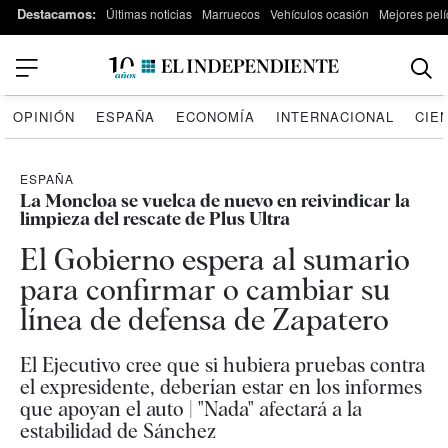
Destacamos:
Últimas noticias
Marruecos
Vehículos ocasión
Mejores pelí
OPINIÓN
ESPAÑA
ECONOMÍA
INTERNACIONAL
CIE
ESPAÑA
La Moncloa se vuelca de nuevo en reivindicar la
limpieza del rescate de Plus Ultra
El Gobierno espera al sumario
para confirmar o cambiar su
línea de defensa de Zapatero
El Ejecutivo cree que si hubiera pruebas contra
el expresidente, deberían estar en los informes
que apoyan el auto | "Nada" afectará a la
estabilidad de Sánchez