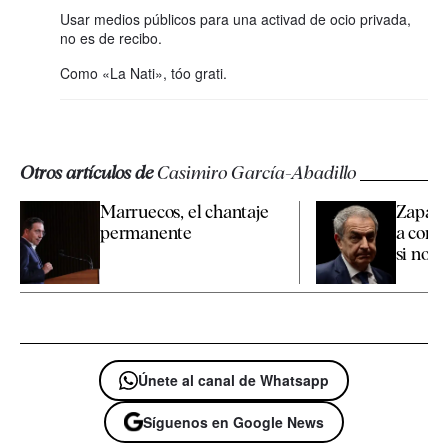
Usar medios públicos para una activad de ocio privada,
no es de recibo.
Como «La Nati», tóo grati.
Otros artículos de
Casimiro García-Abadillo
Marruecos, el chantaje
Zapate
permanente
a confi
si nos
Únete al canal de Whatsapp
Síguenos en Google News