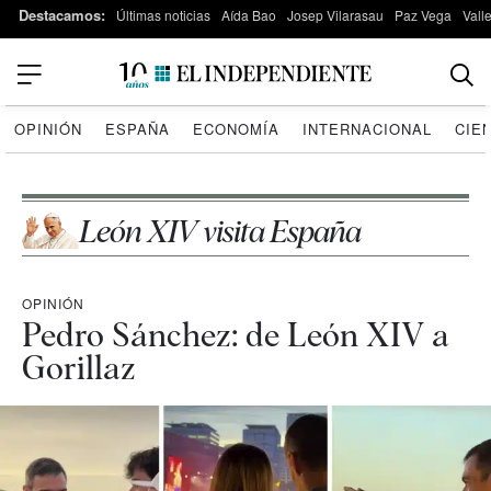
Destacamos:
Últimas noticias
Aída Bao
Josep Vilarasau
Paz Vega
Vall
OPINIÓN
ESPAÑA
ECONOMÍA
INTERNACIONAL
CIE
León XIV visita España
OPINIÓN
Pedro Sánchez: de León XIV a
Gorillaz