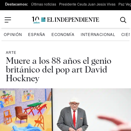
Destacamos:
Últimas noticias
Presidente Ceuta Juan Jesús Vivas
Paz Ve
OPINIÓN
ESPAÑA
ECONOMÍA
INTERNACIONAL
CIE
ARTE
Muere a los 88 años el genio
británico del pop art David
Hockney