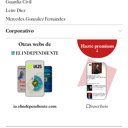
Guardia Civil
Leire Díez
Mercedes González Fernández
Corporativo
Contacto
Otras webs de
Hazte premium
Suscripción
Newsletter
Apps
Quiénes somos
Especificaciones
ia.elindependiente.com
Suscríbete