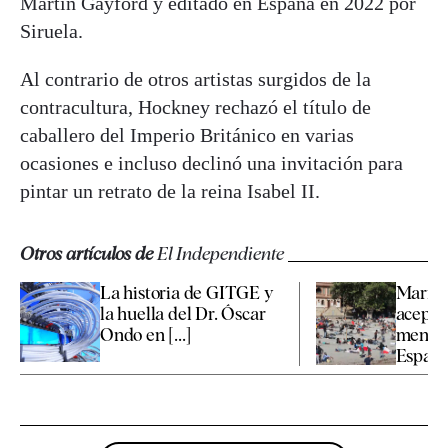
Martin Gayford y editado en España en 2022 por
Siruela.
Al contrario de otros artistas surgidos de la
contracultura, Hockney rechazó el título de
caballero del Imperio Británico en varias
ocasiones e incluso declinó una invitación para
pintar un retrato de la reina Isabel II.
Otros artículos de
El Independiente
La historia de GITGE y
Marrue
la huella del Dr. Óscar
aceptar
Ondo en [...]
menore
España 