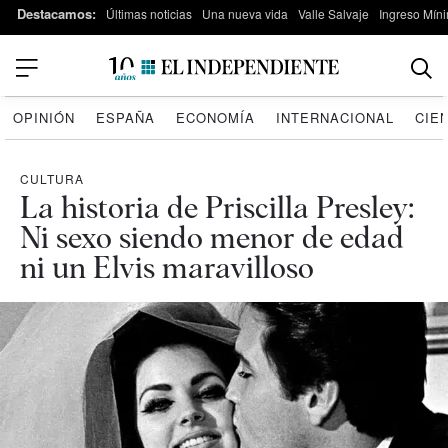
Destacamos:
Últimas noticias
Una nueva vida
Valle Salvaje
Ingreso Míni
OPINIÓN
ESPAÑA
ECONOMÍA
INTERNACIONAL
CIE
CULTURA
La historia de Priscilla Presley:
Ni sexo siendo menor de edad
ni un Elvis maravilloso