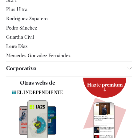
SEPI
Internacional
Plus Ultra
Gente
Rodríguez Zapatero
Televisión
Pedro Sánchez
Tendencias
Guardia Civil
Leire Díez
Mercedes González Fernández
Corporativo
Contacto
Otras webs de
Hazte premium
Suscripción
Newsletter
Apps
Quiénes somos
Especificaciones