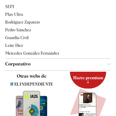
Economía
SEPI
Internacional
Plus Ultra
Gente
Rodríguez Zapatero
Televisión
Pedro Sánchez
Tendencias
Guardia Civil
Leire Díez
Mercedes González Fernández
Corporativo
Contacto
Otras webs de
Hazte premium
Suscripción
Newsletter
Apps
Quiénes somos
Especificaciones