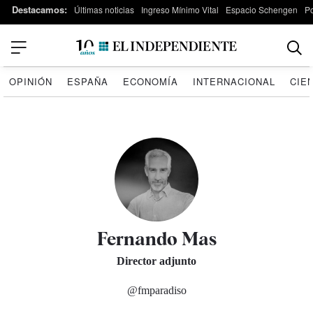
Destacamos:
Últimas noticias
Ingreso Mínimo Vital
Espacio Schengen
P
OPINIÓN
ESPAÑA
ECONOMÍA
INTERNACIONAL
CIE
Fernando Mas
Director adjunto
@fmparadiso