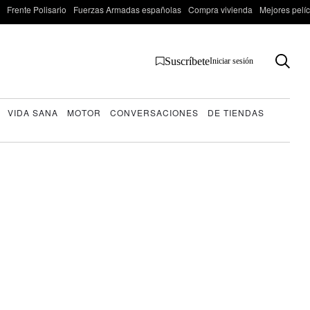
Frente Polisario
Fuerzas Armadas españolas
Compra vivienda
Mejores pelí
Suscríbete
Iniciar sesión
VIDA SANA
MOTOR
CONVERSACIONES
DE TIENDAS