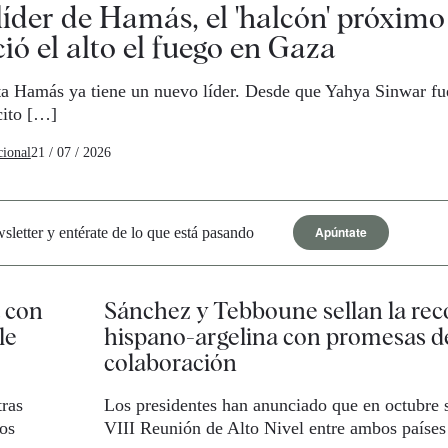
líder de Hamás, el 'halcón' próximo
ió el alto el fuego en Gaza
ta Hamás ya tiene un nuevo líder. Desde que Yahya Sinwar fu
cito […]
cional
21 / 07 / 2026
Apúntate
letter y entérate de lo que está pasando
a con
Sánchez y Tebboune sellan la rec
le
hispano-argelina con promesas d
colaboración
tras
Los presidentes han anunciado que en octubre s
os
VIII Reunión de Alto Nivel entre ambos países