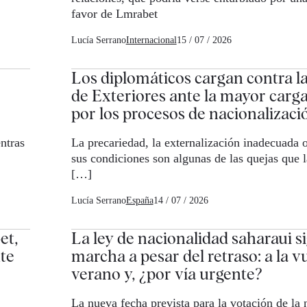
favor de Lmrabet
Lucía Serrano
Internacional
15 / 07 / 2026
Los diplomáticos cargan contra la
de Exteriores ante la mayor carga
por los procesos de nacionalizaci
ntras
La precariedad, la externalización inadecuada o
sus condiciones son algunas de las quejas que 
[…]
Lucía Serrano
España
14 / 07 / 2026
et,
La ley de nacionalidad saharaui s
nte
marcha a pesar del retraso: a la v
verano y, ¿por vía urgente?
La nueva fecha prevista para la votación de la 