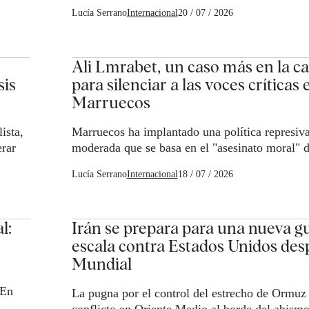
Lucía Serrano
Internacional
20 / 07 / 2026
Ali Lmrabet, un caso más en la 
sis
para silenciar a las voces críticas 
Marruecos
ista,
Marruecos ha implantado una política represiv
erar
moderada que se basa en el "asesinato moral" d
Lucía Serrano
Internacional
18 / 07 / 2026
l:
Irán se prepara para una nueva g
escala contra Estados Unidos des
Mundial
 En
La pugna por el control del estrecho de Ormuz 
conflicto en Oriente Medio al borde del abism