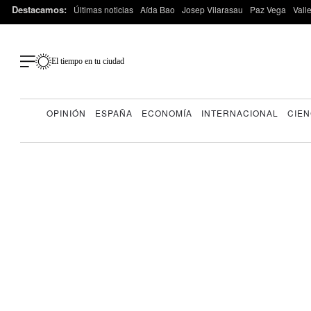
Destacamos:
Últimas noticias
Aída Bao
Josep Vilarasau
Paz Vega
Vall
El tiempo en tu ciudad
OPINIÓN
ESPAÑA
ECONOMÍA
INTERNACIONAL
CIEN