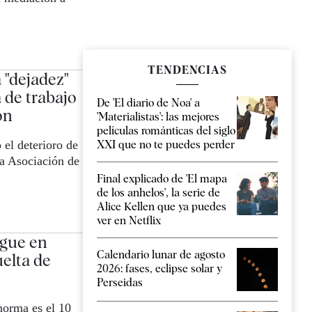
TENDENCIAS
 "dejadez"
 de trabajo
De 'El diario de Noa' a
ón
'Materialistas': las mejores
películas románticas del siglo
 el deterioro de
XXI que no te puedes perder
la Asociación de
Final explicado de 'El mapa
de los anhelos', la serie de
Alice Kellen que ya puedes
ver en Netflix
igue en
Calendario lunar de agosto
uelta de
2026: fases, eclipse solar y
Perseidas
norma es el 10