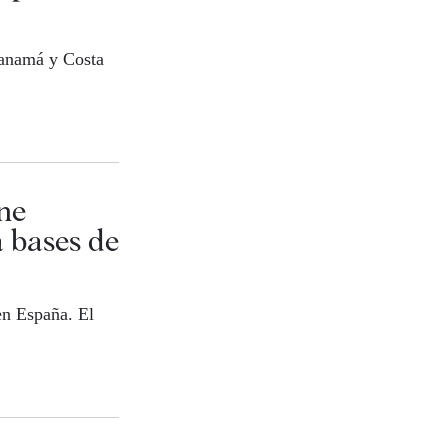
Panamá y Costa
ine
 bases de
en España. El