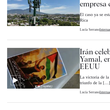
empresa 
El caso ya se es
Rica
Lucía Serrano
Interna
Irán cele
Yamal, en
EEUU
La victoria de l
triunfo de la […
Lucía Serrano
Interna