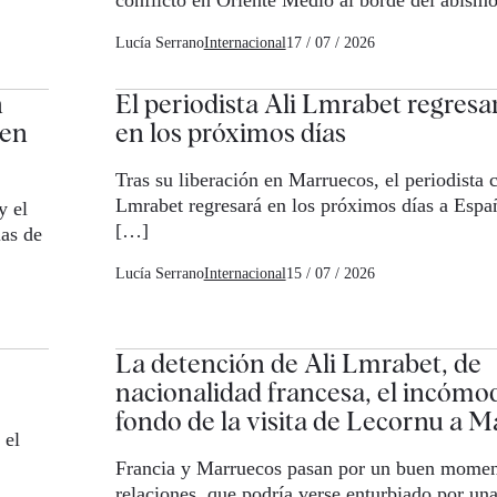
Lucía Serrano
Internacional
17 / 07 / 2026
n
El periodista Ali Lmrabet regresa
 en
en los próximos días
Tras su liberación en Marruecos, el periodista c
Lmrabet regresará en los próximos días a Españ
y el
[…]
as de
Lucía Serrano
Internacional
15 / 07 / 2026
La detención de Ali Lmrabet, de
nacionalidad francesa, el incómo
fondo de la visita de Lecornu a 
 el
Francia y Marruecos pasan por un buen momen
relaciones, que podría verse enturbiado por un