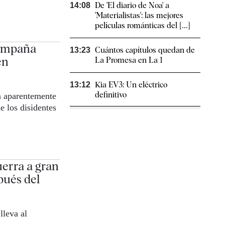
De 'El diario de Noa' a
14:08
'Materialistas': las mejores
películas románticas del [...]
campaña
Cuántos capítulos quedan de
13:23
en
La Promesa en La 1
Kia EV3: Un eléctrico
13:12
definitivo
a aparentemente
e los disidentes
uerra a gran
pués del
lleva al
o