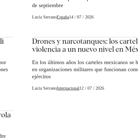
de septiembre
Lucía Serrano
España
14 / 07 / 2026
li
Drones y narcotanques: los cartele
violencia a un nuevo nivel en Mé
por
En los últimos años los carteles mexicanos se 
ones
en organizaciones militares que funcionan com
ejércitos
Lucía Serrano
Internacional
12 / 07 / 2026
rola
dre