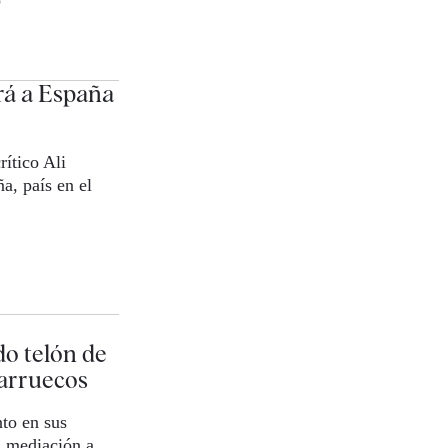
rá a España
rítico Ali
a, país en el
do telón de
Marruecos
to en sus
a mediación a