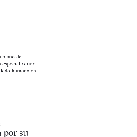
 un año de
 especial cariño
l lado humano en
e
a por su