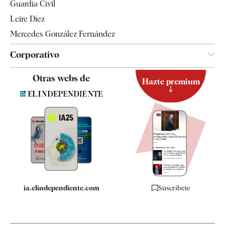
Guardia Civil
Leire Díez
Mercedes González Fernández
Corporativo
Contacto
Otras webs de
Hazte premium
Suscripción
Newsletter
Apps
Quiénes somos
Especificaciones
ia.elindependiente.com
Suscríbete