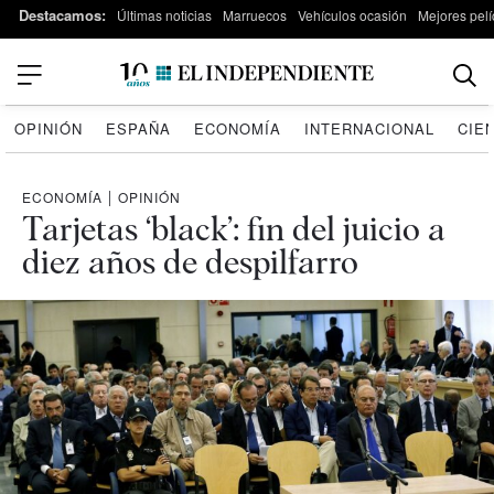
Destacamos:
Últimas noticias
Marruecos
Vehículos ocasión
Mejores pelí
OPINIÓN
ESPAÑA
ECONOMÍA
INTERNACIONAL
CIE
ECONOMÍA
|
OPINIÓN
Tarjetas ‘black’: fin del juicio a
diez años de despilfarro