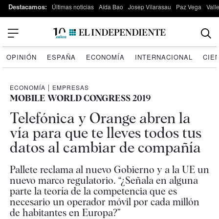
Destacamos:
Últimas noticias
Aída Bao
Josep Vilarasau
Paz Vega
Vall
OPINIÓN
ESPAÑA
ECONOMÍA
INTERNACIONAL
CIE
ECONOMÍA
|
EMPRESAS
MOBILE WORLD CONGRESS 2019
Telefónica y Orange abren la
vía para que te lleves todos tus
datos al cambiar de compañía
Pallete reclama al nuevo Gobierno y a la UE un
nuevo marco regulatorio. “¿Señala en alguna
parte la teoría de la competencia que es
necesario un operador móvil por cada millón
de habitantes en Europa?”