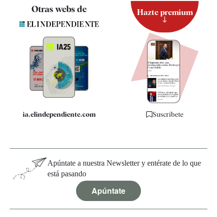
Contacto
Otras webs de
Hazte premium
Suscripción
Newsletter
Apps
Quiénes somos
Especificaciones
ia.elindependiente.com
Suscríbete
Apúntate a nuestra Newsletter y entérate de lo que
está pasando
Apúntate