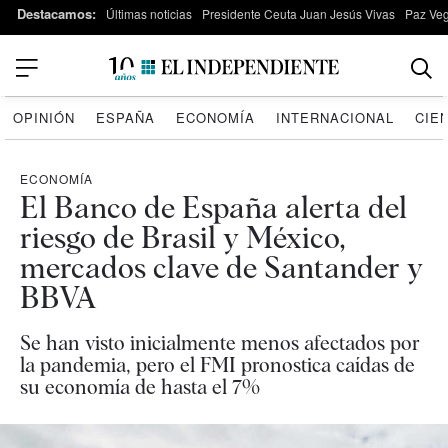
Destacamos:
Últimas noticias
Presidente Ceuta Juan Jesús Vivas
Paz Ve
OPINIÓN
ESPAÑA
ECONOMÍA
INTERNACIONAL
CIE
ECONOMÍA
El Banco de España alerta del
riesgo de Brasil y México,
mercados clave de Santander y
BBVA
Se han visto inicialmente menos afectados por
la pandemia, pero el FMI pronostica caídas de
su economía de hasta el 7%