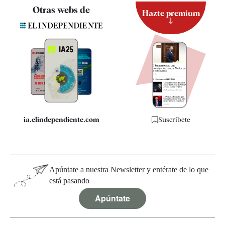
Contacto
Otras webs de
Hazte premium
Suscripción
Newsletter
Apps
Quiénes somos
Especificaciones
ia.elindependiente.com
Suscríbete
Apúntate a nuestra Newsletter y entérate de lo que
está pasando
Apúntate