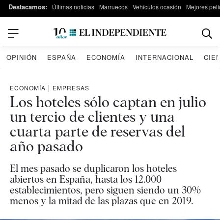
Destacamos:
Últimas noticias
Marruecos
Vehículos ocasión
Mejores pelí
OPINIÓN
ESPAÑA
ECONOMÍA
INTERNACIONAL
CIE
ECONOMÍA
|
EMPRESAS
Los hoteles sólo captan en julio
un tercio de clientes y una
cuarta parte de reservas del
año pasado
El mes pasado se duplicaron los hoteles
abiertos en España, hasta los 12.000
establecimientos, pero siguen siendo un 30%
menos y la mitad de las plazas que en 2019.