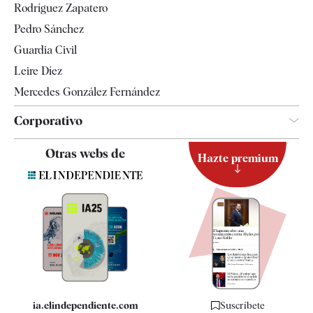
Rodríguez Zapatero
Televisión
Pedro Sánchez
Tendencias
Guardia Civil
Leire Díez
Mercedes González Fernández
Corporativo
Contacto
Otras webs de
Hazte premium
Suscripción
Newsletter
Apps
Quiénes somos
Especificaciones
ia.elindependiente.com
Suscríbete