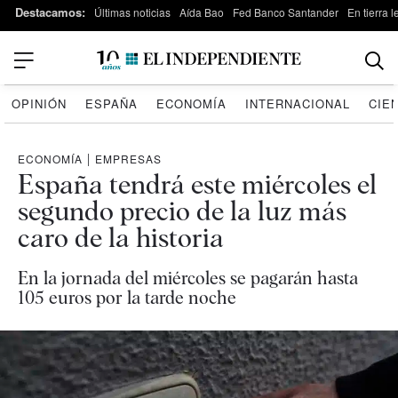
Destacamos:
Últimas noticias
Aída Bao
Fed Banco Santander
En tierra 
OPINIÓN
ESPAÑA
ECONOMÍA
INTERNACIONAL
CIE
ECONOMÍA
|
EMPRESAS
España tendrá este miércoles el
segundo precio de la luz más
caro de la historia
En la jornada del miércoles se pagarán hasta
105 euros por la tarde noche