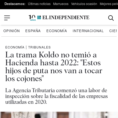
Destacamos:
Últimas noticias
Marruecos
Vehículos ocasión
Mejores pelí
OPINIÓN
ESPAÑA
ECONOMÍA
INTERNACIONAL
CIE
ECONOMÍA
|
TRIBUNALES
La trama Koldo no temió a
Hacienda hasta 2022: "Estos
hijos de puta nos van a tocar
los cojones"
La Agencia Tributaria comenzó una labor de
inspección sobre la fiscalidad de las empresas
utilizadas en 2020.