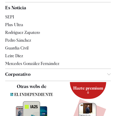
España
Es Noticia
Economía
SEPI
Internacional
Plus Ultra
Gente
Rodríguez Zapatero
Televisión
Pedro Sánchez
Tendencias
Guardia Civil
Leire Díez
Mercedes González Fernández
Corporativo
Contacto
Otras webs de
Hazte premium
Suscripción
Newsletter
Apps
Quiénes somos