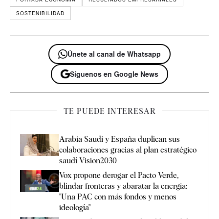
SOSTENIBILIDAD
Únete al canal de Whatsapp
Síguenos en Google News
TE PUEDE INTERESAR
Arabia Saudí y España duplican sus
colaboraciones gracias al plan estratégico
saudí Vision2030
Vox propone derogar el Pacto Verde,
blindar fronteras y abaratar la energía:
"Una PAC con más fondos y menos
ideología"