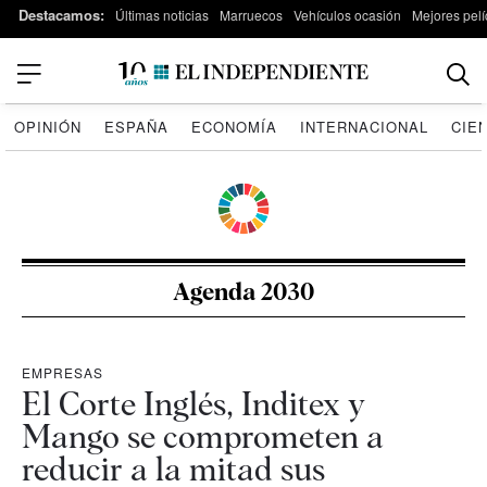
Destacamos:
Últimas noticias
Marruecos
Vehículos ocasión
Mejores pelí
OPINIÓN
ESPAÑA
ECONOMÍA
INTERNACIONAL
CIE
Agenda 2030
EMPRESAS
El Corte Inglés, Inditex y
Mango se comprometen a
reducir a la mitad sus