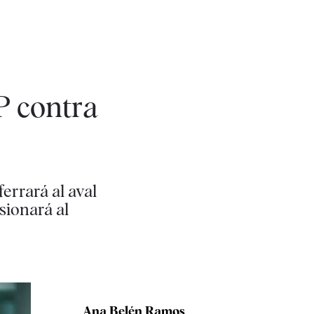
P contra
errará al aval
sionará al
Ana Belén Ramos