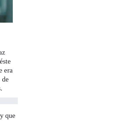
az
éste
e era
o de
.
 y que