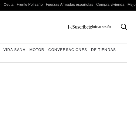
o
Ceuta
Frente Polisario
Fuerzas Armadas españolas
Compra vivienda
Mejo
Suscríbete
Iniciar sesión
VIDA SANA
MOTOR
CONVERSACIONES
DE TIENDAS