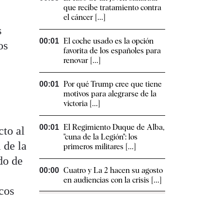
que recibe tratamiento contra
el cáncer [...]
s
El coche usado es la opción
00:01
os
favorita de los españoles para
renovar [...]
Por qué Trump cree que tiene
00:01
motivos para alegrarse de la
victoria [...]
El Regimiento Duque de Alba,
00:01
cto al
"cuna de la Legión": los
 de la
primeros militares [...]
do de
Cuatro y La 2 hacen su agosto
00:00
en audiencias con la crisis [...]
ncos