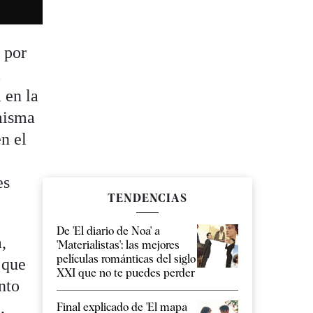
 por
a
 en la
 misma
n el
es
TENDENCIAS
De 'El diario de Noa' a
,
'Materialistas': las mejores
películas románticas del siglo
 que
XXI que no te puedes perder
nto
,
Final explicado de 'El mapa