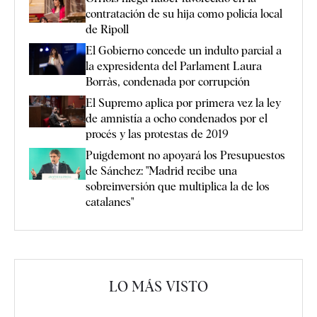
contratación de su hija como policía local
de Ripoll
El Gobierno concede un indulto parcial a
la expresidenta del Parlament Laura
Borràs, condenada por corrupción
El Supremo aplica por primera vez la ley
de amnistía a ocho condenados por el
procés y las protestas de 2019
Puigdemont no apoyará los Presupuestos
de Sánchez: "Madrid recibe una
sobreinversión que multiplica la de los
catalanes"
LO MÁS VISTO