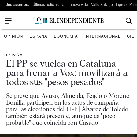
Destacamos:
Últimas noticias
Una nueva vida
Valle Salvaje
Ingreso Míni
OPINIÓN
ESPAÑA
ECONOMÍA
INTERNACIONAL
CIE
ESPAÑA
El PP se vuelca en Cataluña
para frenar a Vox: movilizará a
todos sus "pesos pesados"
Se prevé que Ayuso, Almeida, Feijóo o Moreno
Bonilla participen en los actos de campaña
para las elecciones del 14-F | Álvarez de Toledo
también estará presente, aunque es "poco
probable" que coincida con Casado