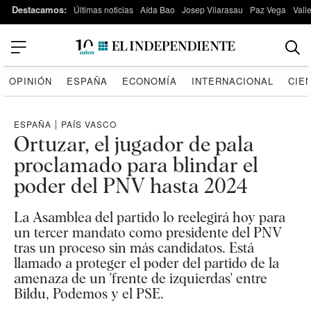
Destacamos:
Últimas noticias
Aída Bao
Josep Vilarasau
Paz Vega
Vall
OPINIÓN
ESPAÑA
ECONOMÍA
INTERNACIONAL
CIE
ESPAÑA
|
PAÍS VASCO
Ortuzar, el jugador de pala
proclamado para blindar el
poder del PNV hasta 2024
La Asamblea del partido lo reelegirá hoy para
un tercer mandato como presidente del PNV
tras un proceso sin más candidatos. Está
llamado a proteger el poder del partido de la
amenaza de un 'frente de izquierdas' entre
Bildu, Podemos y el PSE.