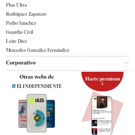
Plus Ultra
Gente
Rodríguez Zapatero
Televisión
Pedro Sánchez
Tendencias
Guardia Civil
Leire Díez
Mercedes González Fernández
Corporativo
Contacto
Otras webs de
Hazte premium
Suscripción
Newsletter
Apps
Quiénes somos
Especificaciones