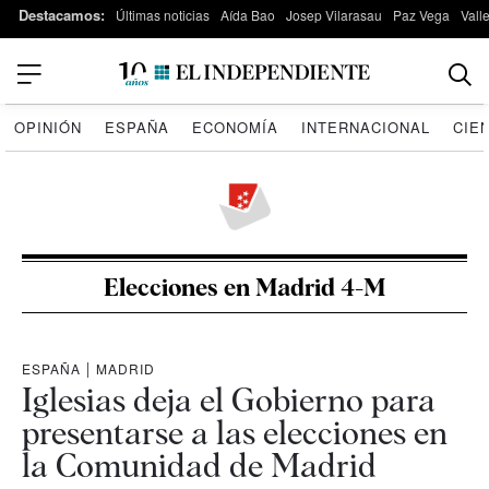
Destacamos:
Últimas noticias
Aída Bao
Josep Vilarasau
Paz Vega
Vall
OPINIÓN
ESPAÑA
ECONOMÍA
INTERNACIONAL
CIE
Elecciones en Madrid 4-M
ESPAÑA
|
MADRID
Iglesias deja el Gobierno para
presentarse a las elecciones en
la Comunidad de Madrid