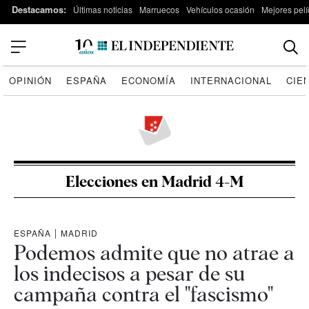
Destacamos:
Últimas noticias
Marruecos
Vehículos ocasión
Mejores pelí
OPINIÓN
ESPAÑA
ECONOMÍA
INTERNACIONAL
CIE
Elecciones en Madrid 4-M
ESPAÑA
|
MADRID
Podemos admite que no atrae a
los indecisos a pesar de su
campaña contra el "fascismo"