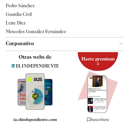
Televisión
Pedro Sánchez
Tendencias
Guardia Civil
Leire Díez
Mercedes González Fernández
Corporativo
Contacto
Otras webs de
Hazte premium
Suscripción
Newsletter
Apps
Quiénes somos
Especificaciones
ia.elindependiente.com
Suscríbete