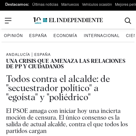
Destacamos:
Últimas noticias
Marruecos
Vehículos ocasión
Mejores pelí
OPINIÓN
ESPAÑA
ECONOMÍA
INTERNACIONAL
CIE
ANDALUCÍA
|
ESPAÑA
UNA CRISIS QUE AMENAZA LAS RELACIONES
DE PP Y CIUDADANOS
Todos contra el alcalde: de
"secuestrador político" a
"egoísta" y "poliédrico"
El PSOE amaga con iniciar hoy una incierta
moción de censura. El único consenso es la
salida de actual alcalde, contra el que todos los
partidos cargan