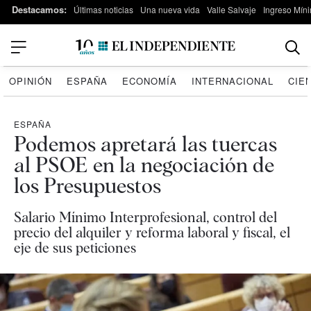
Destacamos:
Últimas noticias
Una nueva vida
Valle Salvaje
Ingreso Míni
OPINIÓN
ESPAÑA
ECONOMÍA
INTERNACIONAL
CIE
ESPAÑA
Podemos apretará las tuercas
al PSOE en la negociación de
los Presupuestos
Salario Mínimo Interprofesional, control del
precio del alquiler y reforma laboral y fiscal, el
eje de sus peticiones