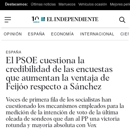
Destacamos:
Últimas noticias
Marruecos
Vehículos ocasión
Mejores pelí
OPINIÓN
ESPAÑA
ECONOMÍA
INTERNACIONAL
CIE
ESPAÑA
El PSOE cuestiona la
credibilidad de las encuestas
que aumentan la ventaja de
Feijóo respecto a Sánchez
Voces de primera fila de los socialistas han
cuestionado los mecanismos empleados para la
medición de la intención de voto de la última
oleada de sondeos que dan al PP una victoria
rotunda y mayoría absoluta con Vox