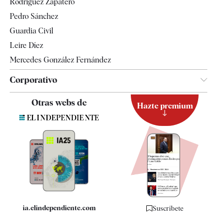
Rodríguez Zapatero
Televisión
Pedro Sánchez
Tendencias
Guardia Civil
Leire Díez
Mercedes González Fernández
Corporativo
Contacto
Otras webs de
Hazte premium
Suscripción
Newsletter
Apps
Quiénes somos
Especificaciones
ia.elindependiente.com
Suscríbete