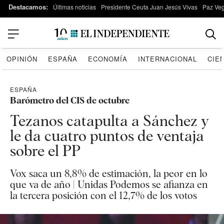
Destacamos:
Últimas noticias
Presidente Ceuta Juan Jesús Vivas
Paz Ve
OPINIÓN
ESPAÑA
ECONOMÍA
INTERNACIONAL
CIE
ESPAÑA
Barómetro del CIS de octubre
Tezanos catapulta a Sánchez y
le da cuatro puntos de ventaja
sobre el PP
Vox saca un 8,8% de estimación, la peor en lo
que va de año | Unidas Podemos se afianza en
la tercera posición con el 12,7% de los votos