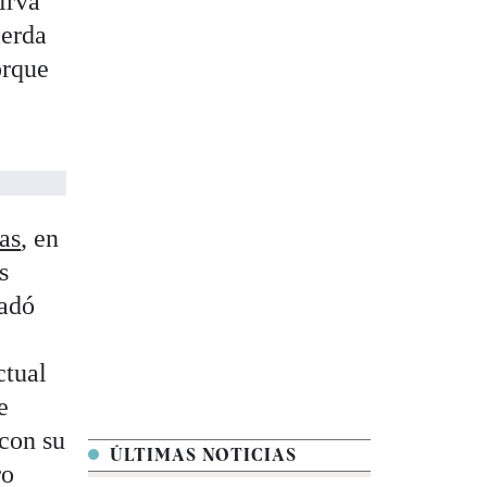
irva
ierda
orque
as
, en
s
ladó
ctual
e
con su
ÚLTIMAS NOTICIAS
ro