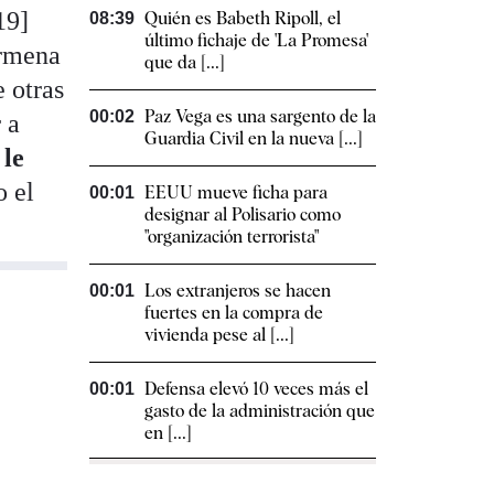
19]
Quién es Babeth Ripoll, el
08:39
último fichaje de 'La Promesa'
armena
que da [...]
e otras
Paz Vega es una sargento de la
00:02
 a
Guardia Civil en la nueva [...]
E
le
o el
EEUU mueve ficha para
00:01
designar al Polisario como
"organización terrorista"
Los extranjeros se hacen
00:01
fuertes en la compra de
vivienda pese al [...]
Defensa elevó 10 veces más el
00:01
gasto de la administración que
en [...]