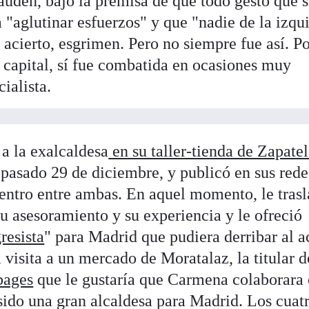
auden, bajo la premisa de que todo gesto que s
a "aglutinar esfuerzos" y que "nadie de la izqu
 acierto, esgrimen. Pero no siempre fue así. P
 capital, sí fue combatida en ocasiones muy
ialista.
 a la exalcaldesa
en su taller-tienda de Zapatel
l pasado 29 de diciembre, y publicó en sus rede
entro entre ambas. En aquel momento, le tras
su asesoramiento y su experiencia y le ofreció
resista
" para Madrid que pudiera derribar al a
a visita a un mercado de Moratalaz, la titular d
bages
que le gustaría que Carmena colaborara 
ido una gran alcaldesa para Madrid. Los cuat