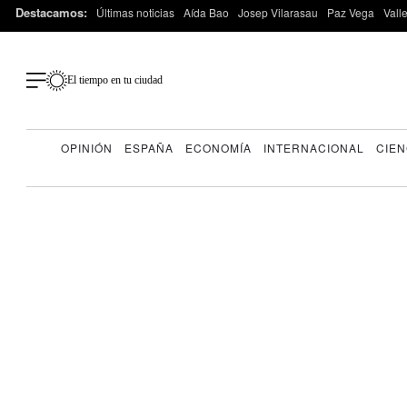
Destacamos:
Últimas noticias
Aída Bao
Josep Vilarasau
Paz Vega
Vall
El tiempo en tu ciudad
OPINIÓN
ESPAÑA
ECONOMÍA
INTERNACIONAL
CIEN