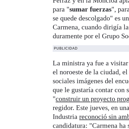
Ferraz y en la Moncloa apl
para "
sumar fuerzas
", par
se quede descolgado" es un
Carmena, cuando dirigía la
duramente por el Grupo Soc
PUBLICIDAD
La ministra ya fue a visitar
el noroeste de la ciudad, e
sociales imágenes del encu
que le gustaría contar con 
"
construir un proyecto prog
regidor. Este jueves, en un
Industria
reconoció sin am
candidatura: "Carmena ha s