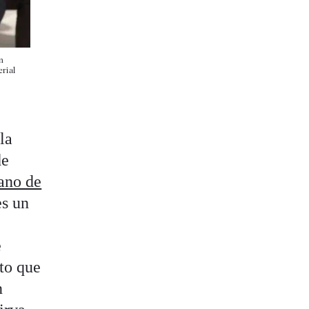
n
rial
 la
de
ano de
es un
e
to que
n