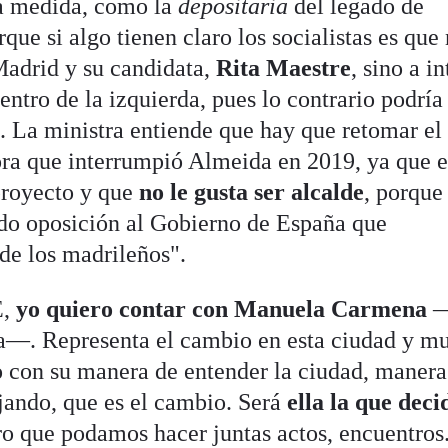
ta medida, como la
depositaria
del legado de
ue si algo tienen claro los socialistas es que
Madrid y su candidata,
Rita Maestre
, sino a i
entro de la izquierda, pues lo contrario podría
. La ministra entiende que hay que retomar el 
dora que interrumpió Almeida en 2019, ya que e
proyecto y que
no le gusta ser alcalde
, porque
o oposición al Gobierno de España que
de los madrileños".
E,
yo quiero contar con Manuela Carmena
ta—. Representa el cambio en esta ciudad y m
 con su manera de entender la ciudad, manera
jando, que es el cambio. Será
ella la que deci
o que podamos hacer juntas actos, encuentros