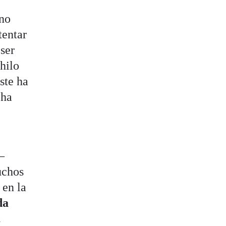
 no
ntentar
 ser
hilo
ste ha
 ha
—
uchos
 en la
da
.