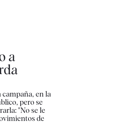
o a
erda
la campaña, en la
blico, pero se
arla: "No se le
movimientos de