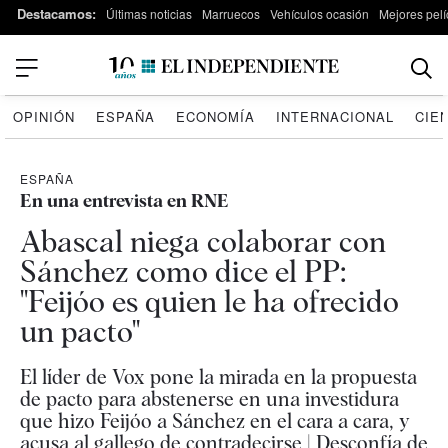
Destacamos:
Últimas noticias
Marruecos
Vehículos ocasión
Mejores pelí
OPINIÓN
ESPAÑA
ECONOMÍA
INTERNACIONAL
CIE
ESPAÑA
En una entrevista en RNE
Abascal niega colaborar con
Sánchez como dice el PP:
"Feijóo es quien le ha ofrecido
un pacto"
El líder de Vox pone la mirada en la propuesta
de pacto para abstenerse en una investidura
que hizo Feijóo a Sánchez en el cara a cara, y
acusa al gallego de contradecirse | Desconfía de