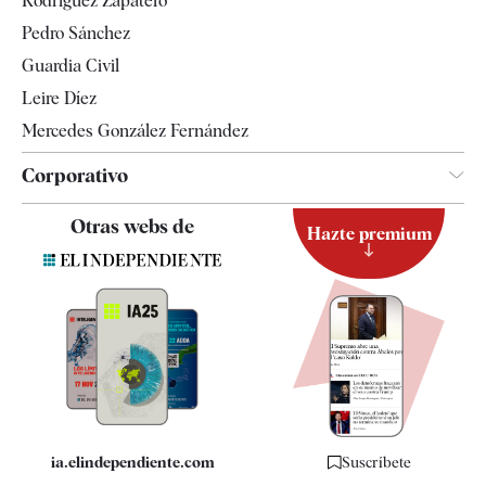
Rodríguez Zapatero
Televisión
Pedro Sánchez
Tendencias
Guardia Civil
Leire Díez
Mercedes González Fernández
Corporativo
Contacto
Otras webs de
Hazte premium
Suscripción
Newsletter
Apps
Quiénes somos
Especificaciones
ia.elindependiente.com
Suscríbete