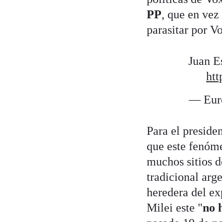
PP
, que en ve
parasitar por V
Juan E
htt
— Euro
Para el preside
que este fenóme
muchos sitios d
tradicional arge
heredera del ex
Milei este "
no 