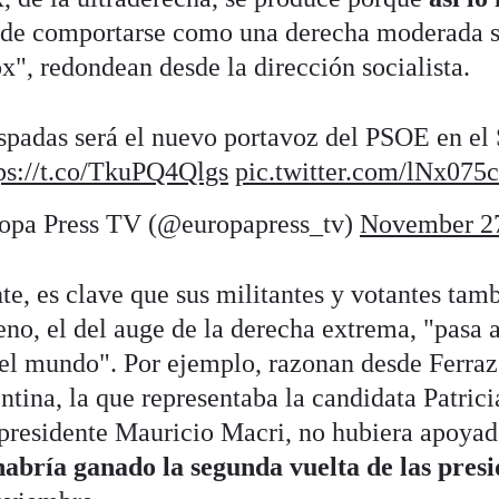
z de comportarse como una derecha moderada s
ox", redondean desde la dirección socialista.
spadas será el nuevo portavoz del PSOE en el
ps://t.co/TkuPQ4Qlgs
pic.twitter.com/lNx075
pa Press TV (@europapress_tv)
November 27
nte, es clave que sus militantes y votantes tam
no, el del auge de la derecha extrema, "pasa 
el mundo". Por ejemplo, razonan desde Ferraz,
ntina, la que representaba la candidata Patrici
presidente Mauricio Macri, no hubiera apoyado
habría ganado la segunda vuelta de las presi