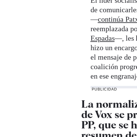
El líder sociali
de comunicarles
—
continúa Pat
reemplazada por
Espadas
—, les 
hizo un encargo
el mensaje de p
coalición progr
en ese engranaj
PUBLICIDAD
La normaliz
de Vox se p
PP, que se h
resumen des