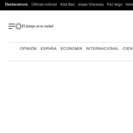
Destacamos:
Últimas noticias
Aída Bao
Josep Vilarasau
Paz Vega
Vall
El tiempo en tu ciudad
OPINIÓN
ESPAÑA
ECONOMÍA
INTERNACIONAL
CIEN