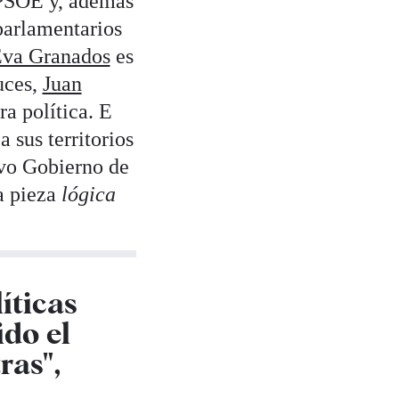
l PSOE y, además
parlamentarios
Eva Granados
es
uces,
Juan
a política. E
 sus territorios
evo Gobierno de
a pieza
lógica
íticas
ido el
ras",