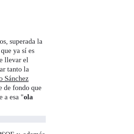
os, superada la
que ya sí es
 llevar el
r tanto la
o Sánchez
te de fondo que
 a esa "
ola