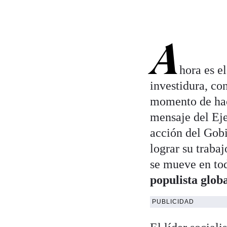
A
hora es e
investidura, co
momento de hace
mensaje del Eje
acción del Gob
lograr su traba
se mueve en tod
populista glob
PUBLICIDAD