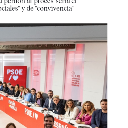
 perdón al 'procés' sería el
ciales" y de "convivencia"