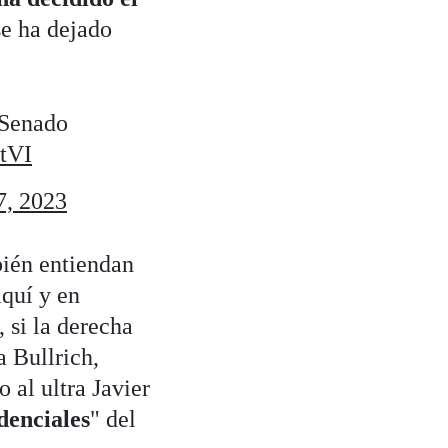
e ha dejado
 Senado
ctVI
, 2023
bién entiendan
aquí y en
 si la derecha
a Bullrich,
 al ultra Javier
denciales
" del