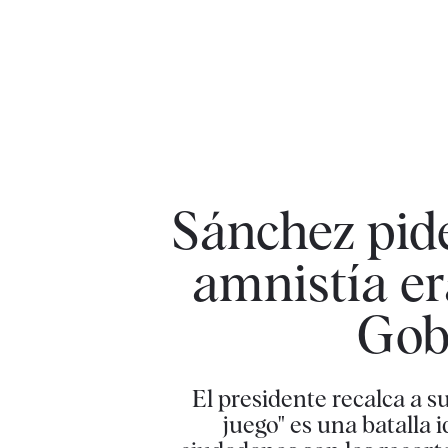
Sánchez pide 
amnistía er
Gobi
El presidente recalca a s
juego" es una batalla 