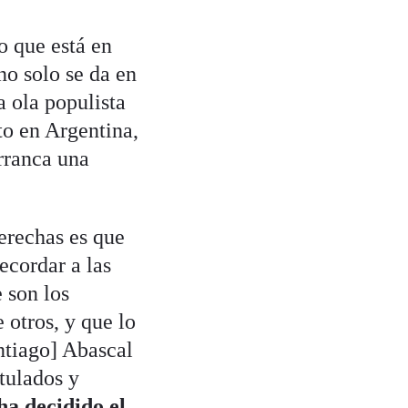
o que está en
no solo se da en
a ola populista
to en Argentina,
arranca una
derechas es que
ecordar a las
 son los
 otros, y que lo
ntiago] Abascal
tulados y
 ha decidido el