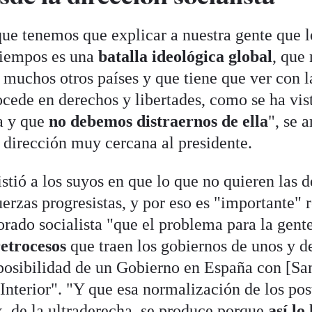
ue tenemos que explicar a nuestra gente que l
tiempos es una
batalla ideológica global
, que 
 muchos otros países y que tiene que ver con l
rocede en derechos y libertades, como se ha vis
a y que
no debemos distraernos de ella
", se 
a dirección muy cercana al presidente.
istió a los suyos en que lo que no quieren las 
erzas progresistas, y por eso es "importante" r
orado socialista "que el problema para la gente
retrocesos
que traen los gobiernos de unos y de
 posibilidad de un Gobierno en España con [Sa
 Interior". "Y que esa normalización de los pos
x, de la ultraderecha, se produce porque
así lo