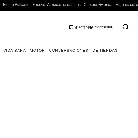
Frente Polisario
Fuerzas Armadas españolas
Compra vivienda
Mejores pelí
Suscríbete
Iniciar sesión
VIDA SANA
MOTOR
CONVERSACIONES
DE TIENDAS