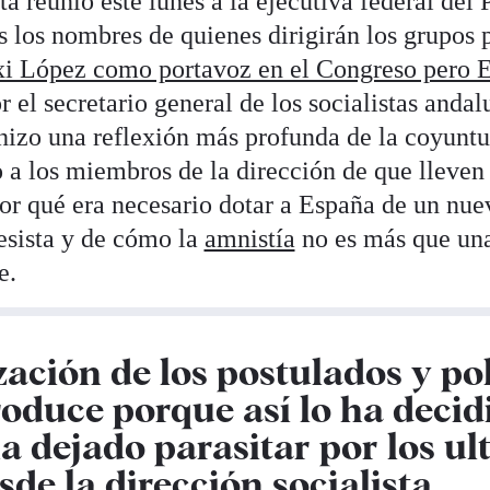
sta reunió este lunes a la ejecutiva federal de
 los nombres de quienes dirigirán los grupos 
xi López como portavoz en el Congreso pero 
 el secretario general de los socialistas andal
hizo una reflexión más profunda de la coyuntur
 a los miembros de la dirección de que lleven a
or qué era necesario dotar a España de un nu
esista y de cómo la
amnistía
no es más que un
e.
ación de los postulados y pol
roduce porque así lo ha decid
a dejado parasitar por los ult
de la dirección socialista