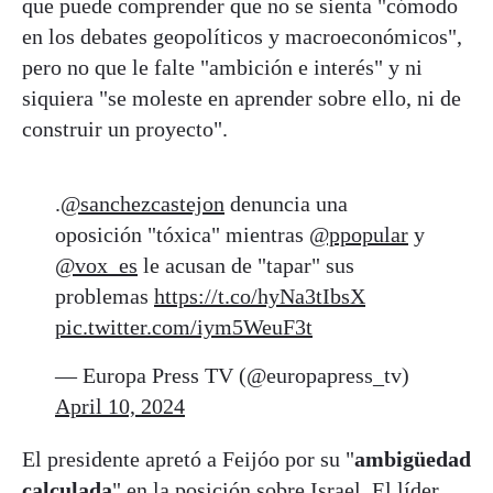
que puede comprender que no se sienta "cómodo
en los debates geopolíticos y macroeconómicos",
pero no que le falte "ambición e interés" y ni
siquiera "se moleste en aprender sobre ello, ni de
construir un proyecto".
.
@sanchezcastejon
denuncia una
oposición "tóxica" mientras
@ppopular
y
@vox_es
le acusan de "tapar" sus
problemas
https://t.co/hyNa3tIbsX
pic.twitter.com/iym5WeuF3t
— Europa Press TV (@europapress_tv)
April 10, 2024
El presidente apretó a Feijóo por su "
ambigüedad
calculada
" en la posición sobre Israel. El líder