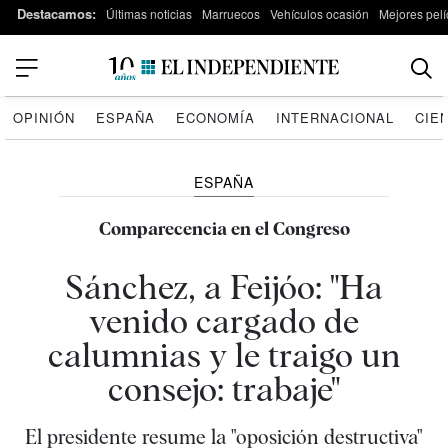
Destacamos:
Últimas noticias
Marruecos
Vehículos ocasión
Mejores pelí
OPINIÓN
ESPAÑA
ECONOMÍA
INTERNACIONAL
CIE
ESPAÑA
Comparecencia en el Congreso
Sánchez, a Feijóo: "Ha
venido cargado de
calumnias y le traigo un
consejo: trabaje"
El presidente resume la "oposición destructiva"