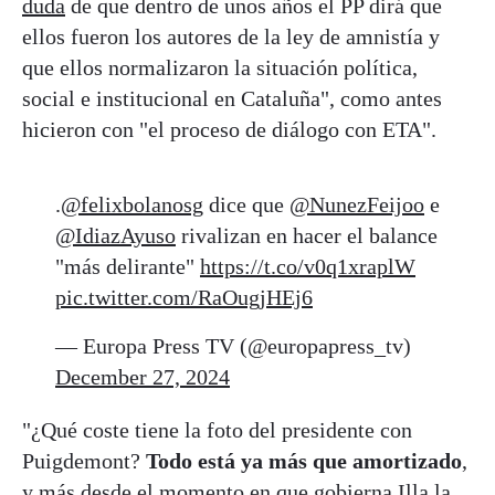
duda
de que dentro de unos años el PP dirá que
ellos fueron los autores de la ley de amnistía y
que ellos normalizaron la situación política,
social e institucional en Cataluña", como antes
hicieron con "el proceso de diálogo con ETA".
.
@felixbolanosg
dice que
@NunezFeijoo
e
@IdiazAyuso
rivalizan en hacer el balance
"más delirante"
https://t.co/v0q1xraplW
pic.twitter.com/RaOugjHEj6
— Europa Press TV (@europapress_tv)
December 27, 2024
"¿Qué coste tiene la foto del presidente con
Puigdemont?
Todo está ya más que amortizado
,
y más desde el momento en que gobierna Illa la