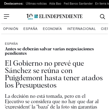
Destacamos:
Últimas noticias
Aída Bao
Fed Banco Santander
En tierra 
OPINIÓN
ESPAÑA
ECONOMÍA
INTERNACIONAL
CIE
ESPAÑA
Antes se deberán salvar varias negociaciones
pendientes
El Gobierno no prevé que
Sánchez se reúna con
Puigdemont hasta tener atados
los Presupuestos
La decisión no está tomada, pero en el
Ejecutivo se considera que no hay que dar al
'expresident' la "baza" de la foto sin garantías