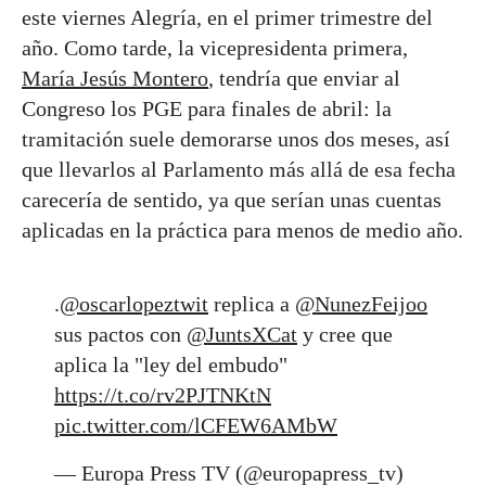
este viernes Alegría, en el primer trimestre del
año. Como tarde, la vicepresidenta primera,
María Jesús Montero
, tendría que enviar al
Congreso los PGE para finales de abril: la
tramitación suele demorarse unos dos meses, así
que llevarlos al Parlamento más allá de esa fecha
carecería de sentido, ya que serían unas cuentas
aplicadas en la práctica para menos de medio año.
.
@oscarlopeztwit
replica a
@NunezFeijoo
sus pactos con
@JuntsXCat
y cree que
aplica la "ley del embudo"
https://t.co/rv2PJTNKtN
pic.twitter.com/lCFEW6AMbW
— Europa Press TV (@europapress_tv)