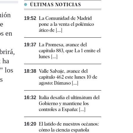
ÚLTIMAS NOTICIAS
nión
La Comunidad de Madrid
19:52
de
pone a la venta el polémico
ático de [...]
os en
La Promesa, avance del
19:37
brirá,
capítulo 883, que La 1 emite el
lunes [...]
x ha
" los
Valle Salvaje, avance del
18:38
capítulo 462 este lunes 10 de
s
agosto: Dámaso [...]
Italia desafía el ultimátum del
16:32
Gobierno y mantiene los
controles a España: [...]
El latido de nuestros océanos:
16:20
cómo la ciencia española