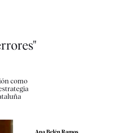
errores"
ción como
estrategia
ataluña
Ana Belén Ramos