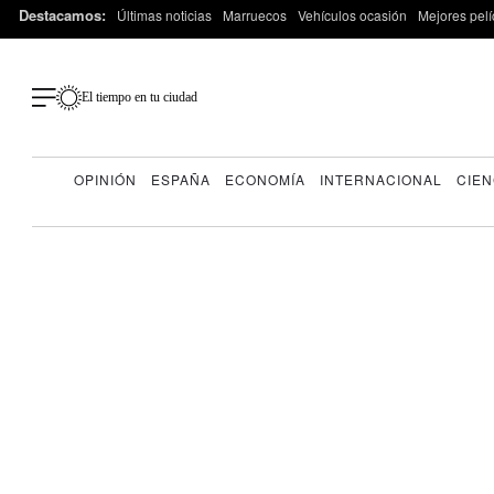
Destacamos:
Últimas noticias
Marruecos
Vehículos ocasión
Mejores pelí
El tiempo en tu ciudad
OPINIÓN
ESPAÑA
ECONOMÍA
INTERNACIONAL
CIEN