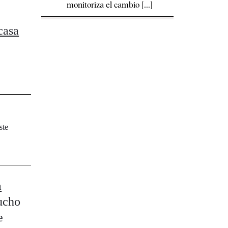
monitoriza el cambio [...]
casa
ste
a
ucho
e