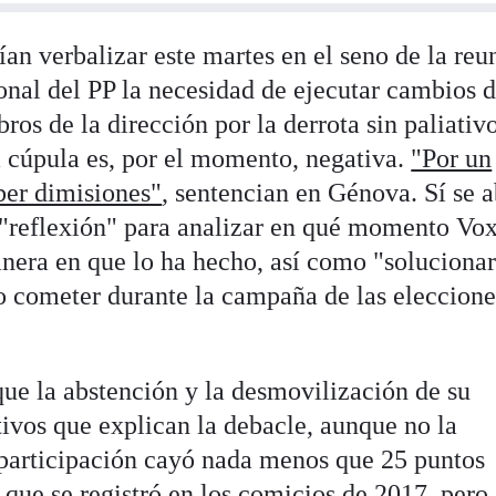
ían verbalizar este martes en el seno de la reu
nal del PP la necesidad de ejecutar cambios 
os de la dirección por la derrota sin paliativ
a cúpula es, por el momento, negativa.
"Por un
ber dimisiones"
, sentencian en Génova. Sí se a
 "reflexión" para analizar en qué momento Vo
anera en que lo ha hecho, así como "solucionar
o cometer durante la campaña de las eleccione
que la abstención y la desmovilización de su
tivos que explican la debacle, aunque no la
a participación cayó nada menos que 25 puntos
o que se registró en los comicios de 2017, pero