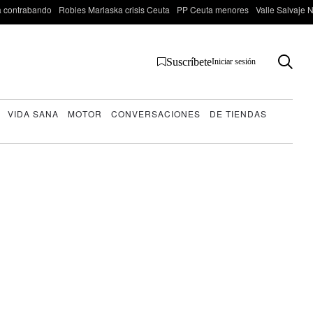
 contrabando
Robles Marlaska crisis Ceuta
PP Ceuta menores
Valle Salvaje N
Suscríbete
Iniciar sesión
VIDA SANA
MOTOR
CONVERSACIONES
DE TIENDAS