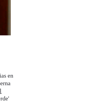
ias en
terna
l
rde'