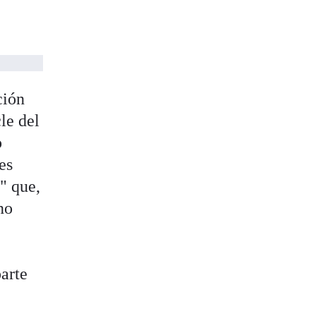
ción
le del
o
es
" que,
no
parte