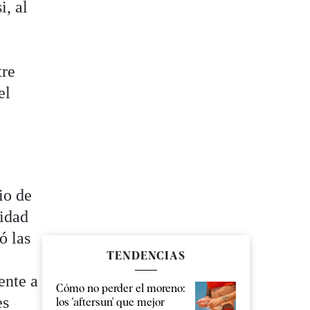
i, al
tre
el
io de
cidad
ó las
TENDENCIAS
ente a
Cómo no perder el moreno:
es
los 'aftersun' que mejor