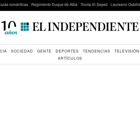
culas románticas
Regimiento Duque de Alba
Trump El Sayed
Laureano Oubiña
CIA
SOCIEDAD
GENTE
DEPORTES
TENDENCIAS
TELEVISIÓN
ARTÍCULOS