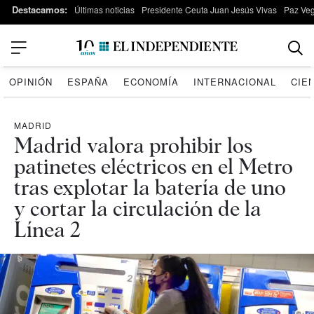
Destacamos:
Últimas noticias
Presidente Ceuta Juan Jesús Vivas
Paz Ve
OPINIÓN
ESPAÑA
ECONOMÍA
INTERNACIONAL
CIE
MADRID
Madrid valora prohibir los
patinetes eléctricos en el Metro
tras explotar la batería de uno
y cortar la circulación de la
Línea 2