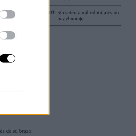
n arreglo
Sin setenta mil voluntarios no
00:01
hay chantaje
 y pone a
s
cado
través de su
 de 90
C en
és de su brazo