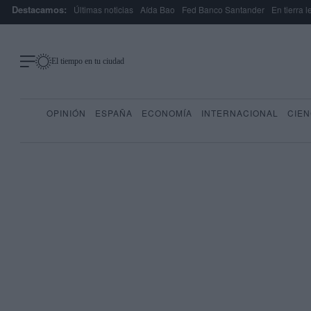
Destacamos:
Últimas noticias
Aída Bao
Fed Banco Santander
En tierra 
El tiempo en tu ciudad
OPINIÓN
ESPAÑA
ECONOMÍA
INTERNACIONAL
CIEN