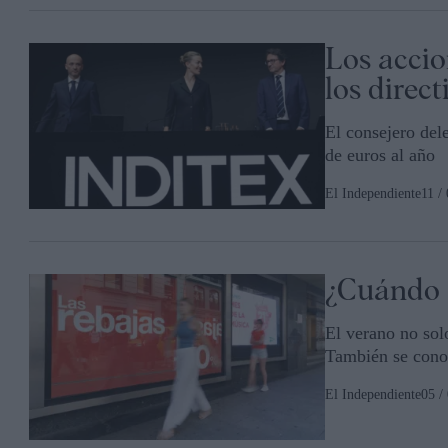
Los accio
los direct
El consejero del
de euros al año
El Independiente
11 /
¿Cuándo 
El verano no sol
También se cono
El Independiente
05 /