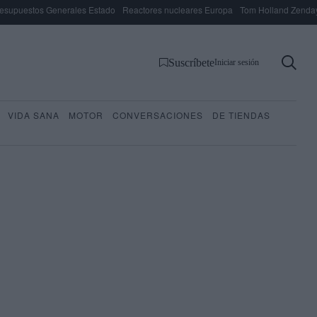
esupuestos Generales Estado
Reactores nucleares Europa
Tom Holland Zenda
Suscríbete
Iniciar sesión
VIDA SANA
MOTOR
CONVERSACIONES
DE TIENDAS