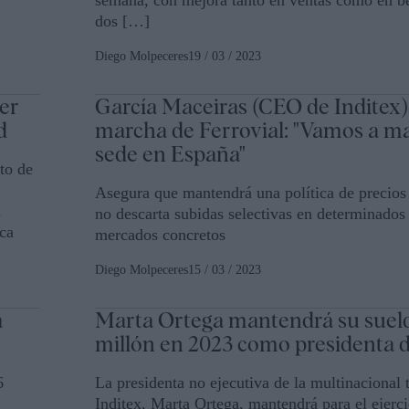
semana, con mejora tanto en ventas como en be
dos […]
Diego Molpeceres
19 / 03 / 2023
ler
García Maceiras (CEO de Inditex),
d
marcha de Ferrovial: "Vamos a m
sede en España"
to de
Asegura que mantendrá una política de precios
l
no descarta subidas selectivas en determinados
ica
mercados concretos
Diego Molpeceres
15 / 03 / 2023
a
Marta Ortega mantendrá su sueld
millón en 2023 como presidenta d
6
La presidenta no ejecutiva de la multinacional 
Inditex, Marta Ortega, mantendrá para el ejerci