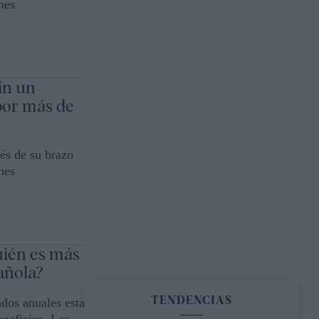
nes
ín un
por más de
és de su brazo
nes
uién es más
añola?
TENDENCIAS
dos anuales esta