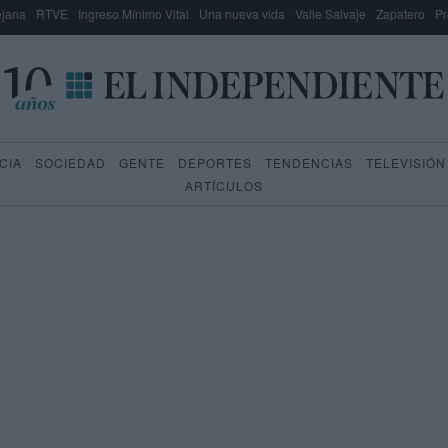
lejana
RTVE
Ingreso Mínimo Vital
Una nueva vida
Valle Salvaje
Zapatero
Pr
CIA
SOCIEDAD
GENTE
DEPORTES
TENDENCIAS
TELEVISIÓN
ARTÍCULOS