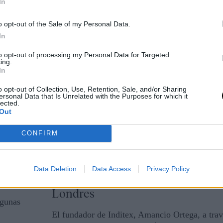
In
También se pueden donar las prendas o pedir u
o opt-out of the Sale of my Personal Data.
Diego Molpeceres
07 / 06 / 2023
In
Mango sigue los pasos de Inditex
to opt-out of processing my Personal Data for Targeted
más
EEUU como uno de sus mercado
ing.
In
principales
 un
o opt-out of Collection, Use, Retention, Sale, and/or Sharing
ersonal Data that Is Unrelated with the Purposes for which it
Mango cerró 2022 con 10 tiendas en en el mer
lected.
norteamericano, donde también opera online a 
Out
página web y dos marketplaces
CONFIRM
Diego Molpeceres
11 / 05 / 2023
o
Amancio Ortega compra por más
Data Deletion
Data Access
Privacy Policy
millones la antigua sede de la BB
Londres
lgunas
El fundador de Inditex, Amancio Ortega, a trav