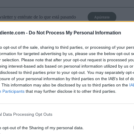
Apúntate
letter y entérate de lo que está pasando
diente.com -
Do Not Process My Personal Information
 de
Las ventas de ropa en grandes a
caen a mínimos frente al auge de 
to opt-out of the sale, sharing to third parties, or processing of your per
formation for targeted advertising by us, please use the below opt-out s
r selection. Please note that after your opt-out request is processed y
vechan
La facturación en grandes almacenes por venta
eing interest-based ads based on personal information utilized by us or
mínimos frente al auge imparable de las caden
disclosed to third parties prior to your opt-out. You may separately opt-
especializadas. […]
losure of your personal information by third parties on the IAB’s list of
. This information may also be disclosed by us to third parties on the
IA
Diego Molpeceres
15 / 06 / 2023
Participants
that may further disclose it to other third parties.
la
Zara abrirá en España su platafo
de segunda mano en el segundo 
l Data Processing Opt Outs
ión
Hasta ahora solo estaba disponible en Reino U
o opt-out of the Sharing of my personal data.
revender los productos de la marca para ampliar