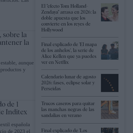
neficios. Las
El "efecto Tom Holland-
Zendaya" arrasa en 2026: la
doble apuesta que los
convierte en los reyes de
Hollywood
 sobre la
antener la
Final explicado de 'El mapa
de los anhelos', la serie de
Alice Kellen que ya puedes
ver en Netflix
 estable, aunque
 productos y
Calendario lunar de agosto
2026: fases, eclipse solar y
Perseidas
o de 1
Trucos caseros para quitar
las manchas negras de las
e Inditex
sandalias en verano
textil española
Final explicado de 'Los
cio de 2023 el