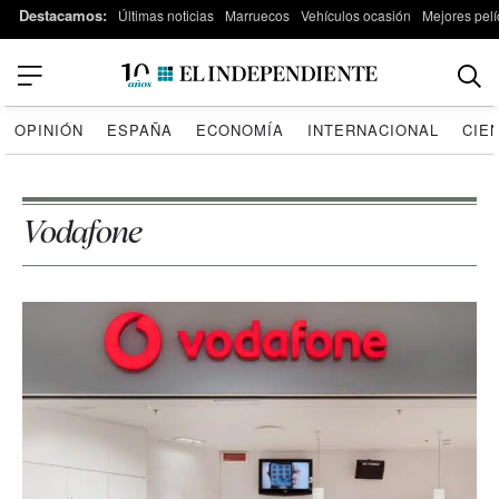
Destacamos:
Últimas noticias
Marruecos
Vehículos ocasión
Mejores pelí
OPINIÓN
ESPAÑA
ECONOMÍA
INTERNACIONAL
CIE
Vodafone