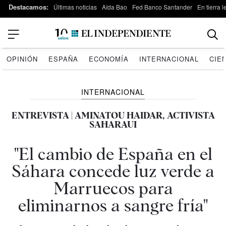
Destacamos:
Últimas noticias
Aída Bao
Fed Banco Santander
En tierra 
OPINIÓN
ESPAÑA
ECONOMÍA
INTERNACIONAL
CIE
INTERNACIONAL
ENTREVISTA | AMINATOU HAIDAR, ACTIVISTA
SAHARAUI
"El cambio de España en el
Sáhara concede luz verde a
Marruecos para
eliminarnos a sangre fría"