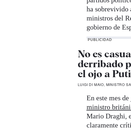
partidos polític
ha sobrevivido 
ministros del R
gobierno de Esp
PUBLICIDAD
No es casua
derribado p
el ojo a Put
LUIGI DI MAIO, MINISTRO S
En este mes de 
ministro britán
Mario Draghi, e
claramente crít