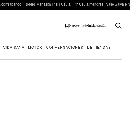
 contrabando
Robles Marlaska crisis Ceuta
PP Ceuta menores
Valle Salvaje N
Suscríbete
Iniciar sesión
VIDA SANA
MOTOR
CONVERSACIONES
DE TIENDAS