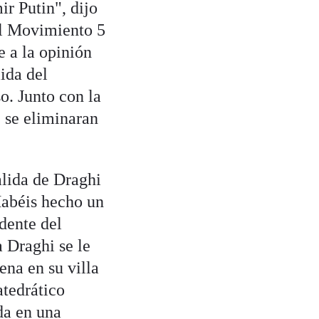
ir Putin", dijo
del Movimiento 5
e a la opinión
lida del
o. Junto con la
 se eliminaran
alida de Draghi
Habéis hecho un
idente del
 Draghi se le
cena en su villa
atedrático
rda
en una