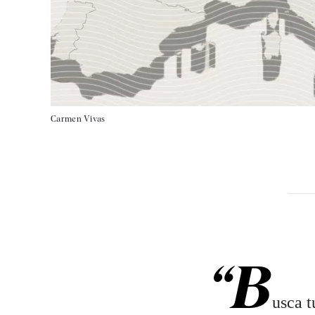
Carmen Vivas
“B
usca t