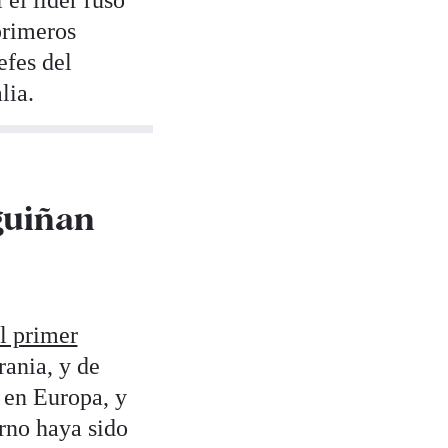
 el líder ruso
primeros
efes del
lia.
guiñan
l primer
rania, y de
 en Europa, y
rno haya sido