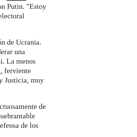
on Putin. "Estoy
electoral
ón de Ucrania.
derar una
hi. La menos
a
, ferviente
 y Justicia, muy
ectuosamente de
quebrantable
efensa de los