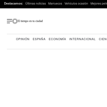
Destacamos:
Últimas noticias
Marruecos
Vehículos ocasión
Mejores pelí
El tiempo en tu ciudad
OPINIÓN
ESPAÑA
ECONOMÍA
INTERNACIONAL
CIEN