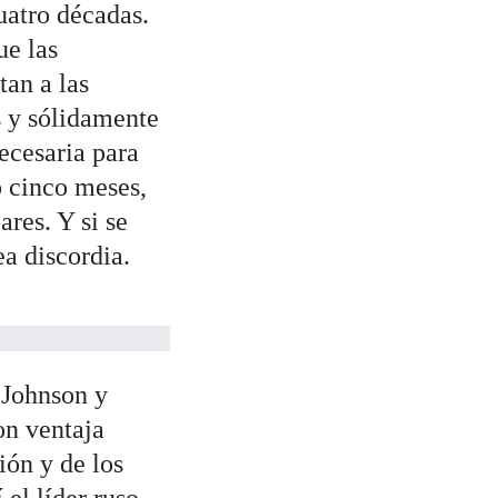
uatro décadas.
ue las
tan a las
s y sólidamente
ecesaria para
 cinco meses,
ares. Y si se
ea discordia.
 Johnson y
on ventaja
ión y de los