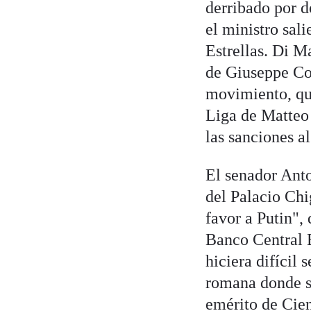
derribado por d
el ministro sal
Estrellas. Di M
de Giuseppe Con
movimiento, que
Liga de Matteo 
las sanciones a
El senador Anto
del Palacio Chi
favor a Putin",
Banco Central E
hiciera difícil 
romana donde se
emérito de Cien