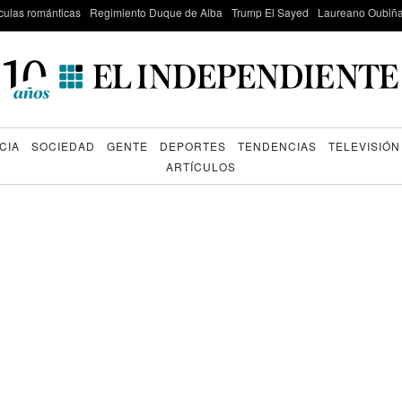
culas románticas
Regimiento Duque de Alba
Trump El Sayed
Laureano Oubiña
CIA
SOCIEDAD
GENTE
DEPORTES
TENDENCIAS
TELEVISIÓN
ARTÍCULOS