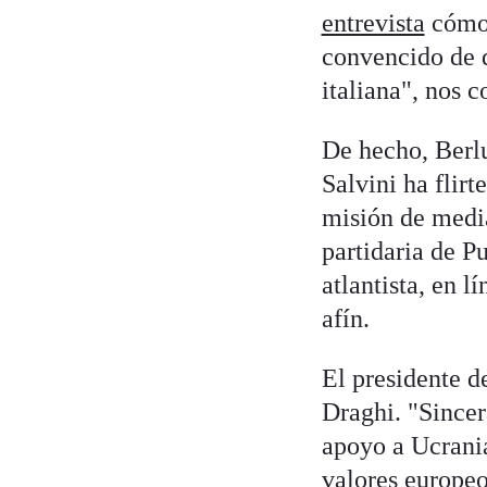
entrevista
cómo 
convencido de q
italiana", nos 
De hecho, Berlu
Salvini ha flir
misión de media
partidaria de P
atlantista, en l
afín.
El presidente d
Draghi. "Since
apoyo a Ucrania
valores europeo