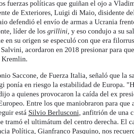
os fuerzas políticas que guiñan el ojo a Vladim
iente de Exteriores, Luigi di Maio, disidente 
aio defendió el envío de armas a Ucrania frent
te, líder de los
grillini
, y eso condujo a su sa
 en su origen se especuló con que era filorrus
Salvini, acordaron en 2018 presionar para que
l Kremlin.
nio Saccone, de Fuerza Italia, señaló que la s
gi ponía en riesgo la estabilidad de Europa. "
 dijo a quienes provocaron la caída del ex pres
uropeo. Entre los que maniobraron para que a
seguir está
Silvio Berlusconi
, anfitrión de una 
 tramó el ultimátum del centro derecha. El c
cia Política, Gianfranco Pasquino, nos recue