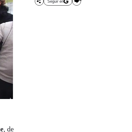
Seguir en
e
, de