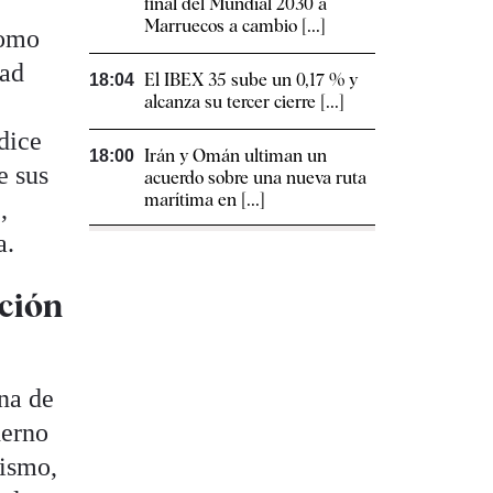
final del Mundial 2030 a
Marruecos a cambio [...]
como
dad
El IBEX 35 sube un 0,17 % y
18:04
alcanza su tercer cierre [...]
dice
Irán y Omán ultiman un
18:00
e sus
acuerdo sobre una nueva ruta
marítima en [...]
,
a.
ación
ena de
derno
lismo,