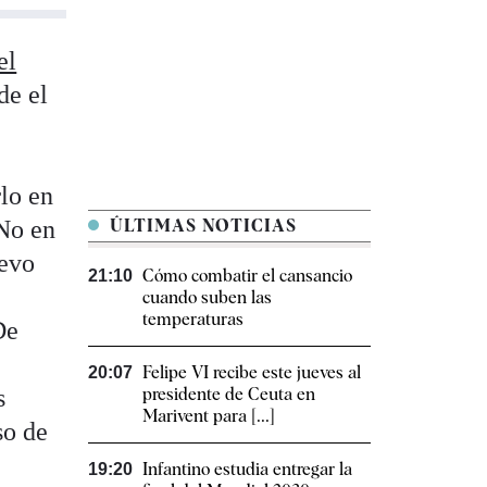
el
de el
rlo en
 No en
ÚLTIMAS NOTICIAS
uevo
Cómo combatir el cansancio​
21:10
cuando suben las
temperaturas
De
Felipe VI recibe este jueves al
20:07
s
presidente de Ceuta en
Marivent para [...]
so de
Infantino estudia entregar la
19:20