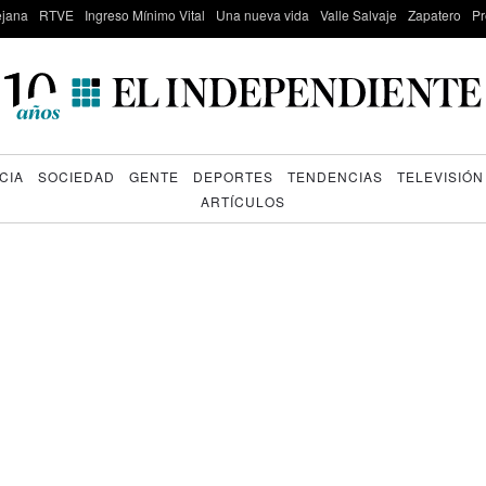
lejana
RTVE
Ingreso Mínimo Vital
Una nueva vida
Valle Salvaje
Zapatero
Pr
CIA
SOCIEDAD
GENTE
DEPORTES
TENDENCIAS
TELEVISIÓN
ARTÍCULOS