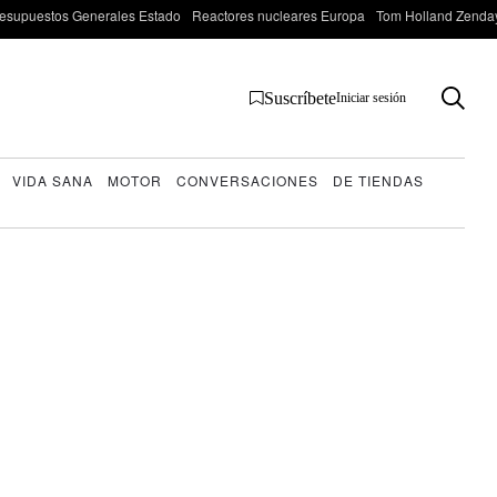
esupuestos Generales Estado
Reactores nucleares Europa
Tom Holland Zenda
Suscríbete
Iniciar sesión
VIDA SANA
MOTOR
CONVERSACIONES
DE TIENDAS