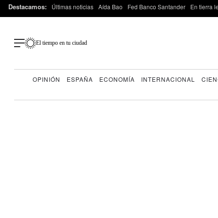
Destacamos:
Últimas noticias
Aída Bao
Fed Banco Santander
En tierra 
El tiempo en tu ciudad
OPINIÓN
ESPAÑA
ECONOMÍA
INTERNACIONAL
CIEN