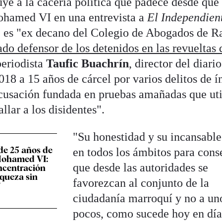
uye a la cacería política que padece desde que
Mohamed VI en una entrevista a
El Independien
es "ex decano del Colegio de Abogados de R
do defensor de los detenidos en las revueltas 
periodista
Taufic Buachrín
, director del diari
18 a 15 años de cárcel por varios delitos de í
acusación fundada en pruebas amañadas que uti
llar a los disidentes".
"Su honestidad y su incansable
de 25 años de
en todos los ámbitos para cons
Mohamed VI:
que desde las autoridades se
ncentración
iqueza sin
favorezcan al conjunto de la
”
ciudadanía marroquí y no a un
pocos, como sucede hoy en día