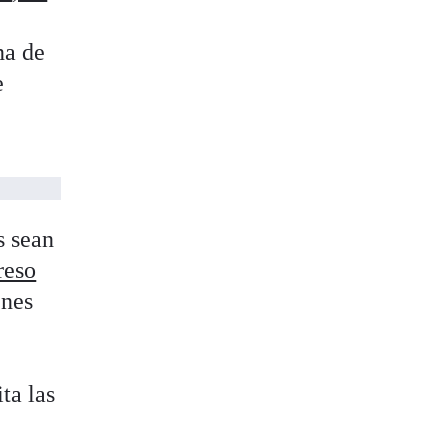
na de
e
s sean
reso
enes
ita las