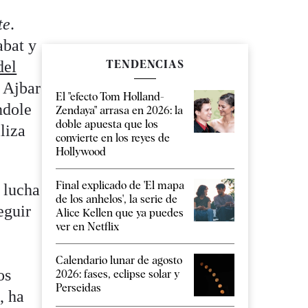
te
.
abat y
del
TENDENCIAS
o Ajbar
El "efecto Tom Holland-
ndole
Zendaya" arrasa en 2026: la
doble apuesta que los
liza
convierte en los reyes de
Hollywood
Final explicado de 'El mapa
 lucha
de los anhelos', la serie de
eguir
Alice Kellen que ya puedes
ver en Netflix
Calendario lunar de agosto
os
2026: fases, eclipse solar y
Perseidas
, ha