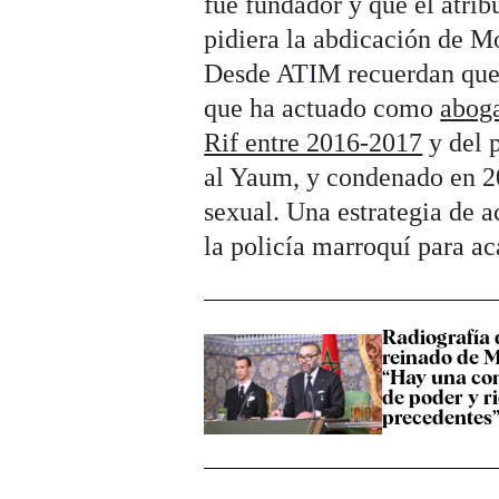
fue fundador y que él atrib
pidiera la abdicación de 
Desde ATIM recuerdan que 
que ha actuado como
aboga
Rif entre 2016-2017
y del 
al Yaum, y condenado en 20
sexual. Una estrategia de 
la policía marroquí para aca
Radiografía 
reinado de 
“Hay una co
de poder y r
precedentes