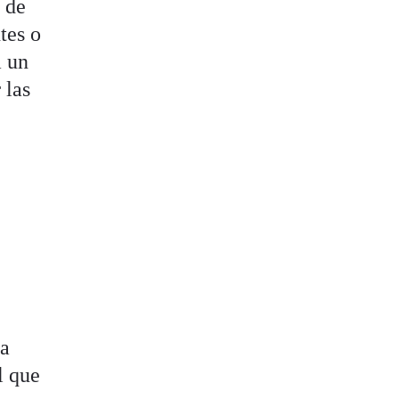
a de
tes o
a un
 las
 a
l que