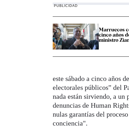
PUBLICIDAD
Marruecos c
cinco años de
ministro Zia
este sábado a cinco años d
electorales públicos” del P
nada están sirviendo, a un 
denuncias de Human Rights
nulas garantías del proces
conciencia".