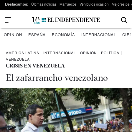
Destacamos:
Últimas noticias
Marruecos
Vehículos ocasión
Mejores pelí
OPINIÓN
ESPAÑA
ECONOMÍA
INTERNACIONAL
CIE
AMÉRICA LATINA
|
INTERNACIONAL
|
OPINIÓN
|
POLÍTICA
|
VENEZUELA
CRISIS EN VENEZUELA
El zafarrancho venezolano