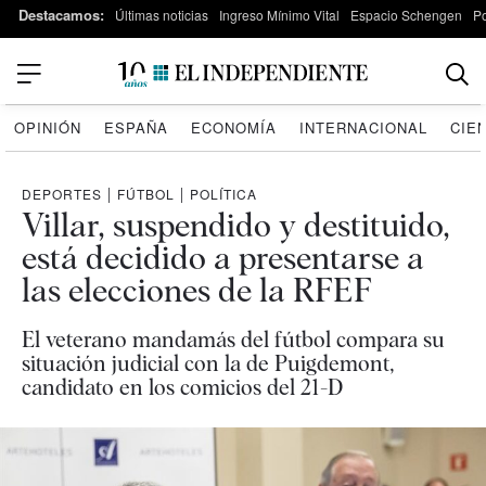
Destacamos:
Últimas noticias
Ingreso Mínimo Vital
Espacio Schengen
P
OPINIÓN
ESPAÑA
ECONOMÍA
INTERNACIONAL
CIE
DEPORTES
|
FÚTBOL
|
POLÍTICA
Villar, suspendido y destituido,
está decidido a presentarse a
las elecciones de la RFEF
El veterano mandamás del fútbol compara su
situación judicial con la de Puigdemont,
candidato en los comicios del 21-D