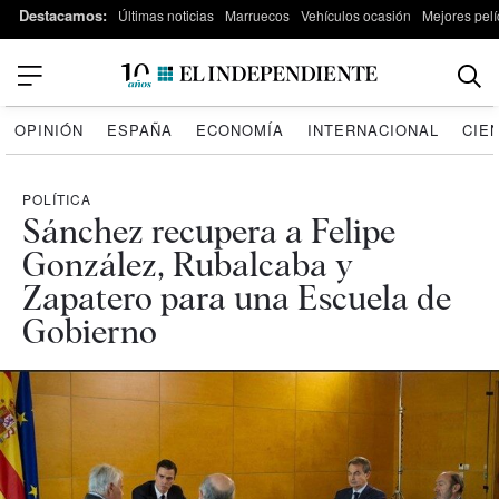
Destacamos:
Últimas noticias
Marruecos
Vehículos ocasión
Mejores pelí
OPINIÓN
ESPAÑA
ECONOMÍA
INTERNACIONAL
CIE
POLÍTICA
Sánchez recupera a Felipe
González, Rubalcaba y
Zapatero para una Escuela de
Gobierno