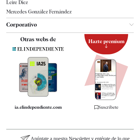
Leire Díez
Mercedes González Fernández
Corporativo
Contacto
Otras webs de
Hazte premium
Suscripción
Newsletter
Apps
Quiénes somos
Especificaciones
ia.elindependiente.com
Suscríbete
Apúntate a nuestra Newsletter y entérate de lo que