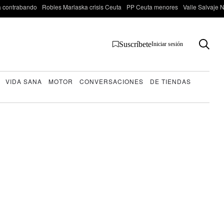
 contrabando
Robles Marlaska crisis Ceuta
PP Ceuta menores
Valle Salvaje N
Suscríbete
Iniciar sesión
VIDA SANA
MOTOR
CONVERSACIONES
DE TIENDAS