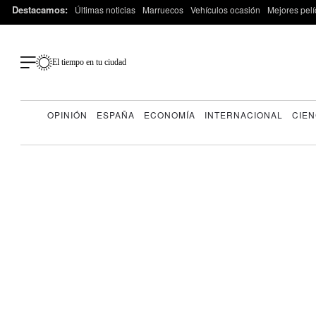
Destacamos:
Últimas noticias
Marruecos
Vehículos ocasión
Mejores pelí
El tiempo en tu ciudad
OPINIÓN
ESPAÑA
ECONOMÍA
INTERNACIONAL
CIEN