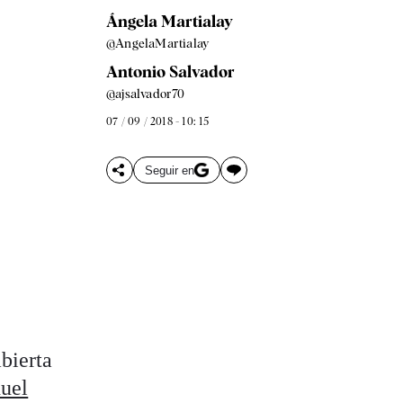
Ángela Martialay
@AngelaMartialay
Antonio Salvador
@ajsalvador70
07 / 09 / 2018 - 10: 15
Seguir en
abierta
uel