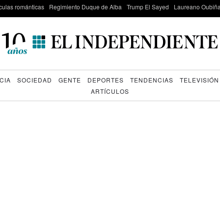
culas románticas
Regimiento Duque de Alba
Trump El Sayed
Laureano Oubiña
CIA
SOCIEDAD
GENTE
DEPORTES
TENDENCIAS
TELEVISIÓN
ARTÍCULOS