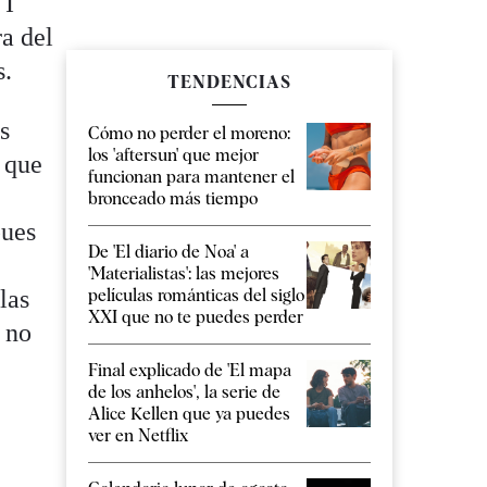
 I
ra del
s.
TENDENCIAS
s
Cómo no perder el moreno:
los 'aftersun' que mejor
 que
funcionan para mantener el
bronceado más tiempo
pues
De 'El diario de Noa' a
'Materialistas': las mejores
películas románticas del siglo
las
XXI que no te puedes perder
 no
Final explicado de 'El mapa
de los anhelos', la serie de
Alice Kellen que ya puedes
ver en Netflix