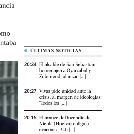
tancia
l
como
ontaba
ÚLTIMAS NOTICIAS
El alcalde de San Sebastián
20:34
homenajea a Oyarzabal y
Zubimendi al inicio [...]
Vivas pide unidad ante la
20:27
crisis, al margen de ideologías:
"Todos los [...]
El avance del incendio de
20:15
Niebla (Huelva) obliga a
evacuar a 340 [...]