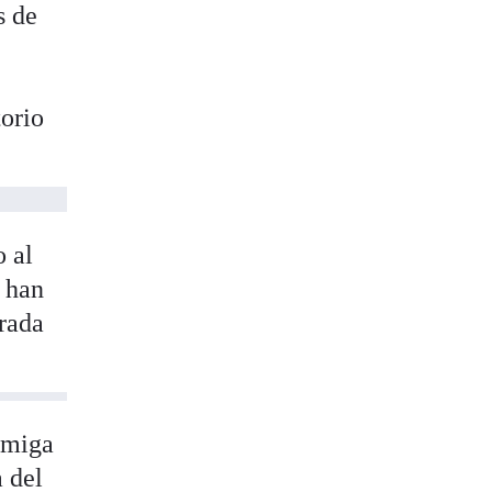
s de
torio
o al
e han
arada
amiga
a del