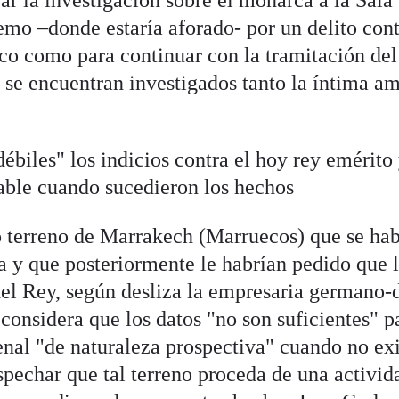
ar la investigación sobre el monarca a la Sala
mo –donde estaría aforado- por un delito cont
o como para continuar con la tramitación del
se encuentran investigados tanto la íntima a
débiles" los indicios contra el hoy rey emérito
lable cuando sucedieron los hechos
o terreno de Marrakech (Marruecos) que se hab
 y que posteriormente le habrían pedido que 
 del Rey, según desliza la empresaria germano-
 considera que los datos "no son suficientes" p
enal "de naturaleza prospectiva" cuando no exi
pechar que tal terreno proceda de una activid