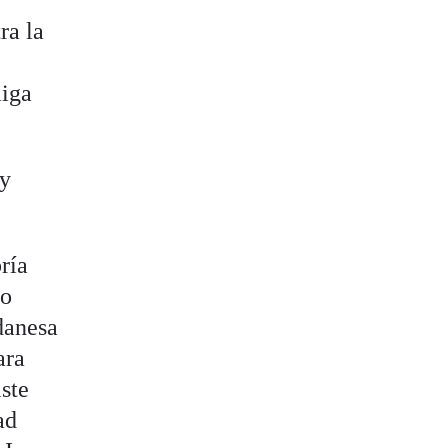
ra la
miga
 y
ría
lo
danesa
ara
ste
ad