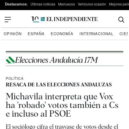
Destacamos:
Últimas noticias
Marruecos
Vehículos ocasión
Mejores pelí
OPINIÓN
ESPAÑA
ECONOMÍA
INTERNACIONAL
CIE
Elecciones Andalucía 17M
POLÍTICA
RESACA DE LAS ELECCIONES ANDALUZAS
Michavila interpreta que Vox
ha 'robado' votos también a Cs
e incluso al PSOE
El sociólogo cifra el trasvase de votos desde el