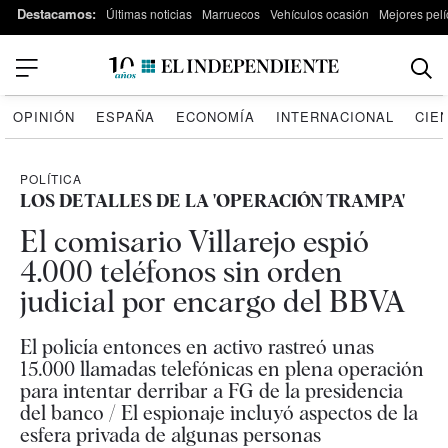
Destacamos:
Últimas noticias
Marruecos
Vehículos ocasión
Mejores pelí
OPINIÓN
ESPAÑA
ECONOMÍA
INTERNACIONAL
CIE
POLÍTICA
LOS DETALLES DE LA 'OPERACIÓN TRAMPA'
El comisario Villarejo espió
4.000 teléfonos sin orden
judicial por encargo del BBVA
El policía entonces en activo rastreó unas
15.000 llamadas telefónicas en plena operación
para intentar derribar a FG de la presidencia
del banco / El espionaje incluyó aspectos de la
esfera privada de algunas personas