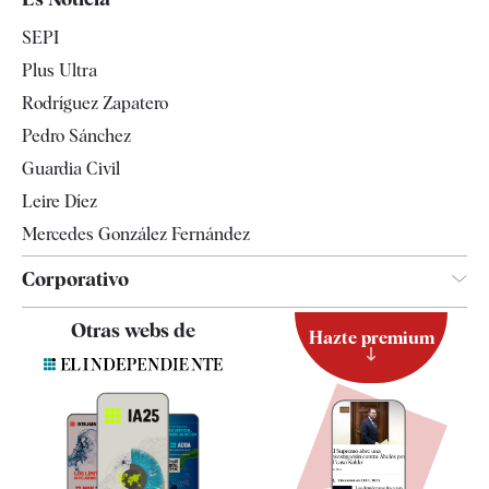
Economía
SEPI
Internacional
Plus Ultra
Gente
Rodríguez Zapatero
Televisión
Pedro Sánchez
Tendencias
Guardia Civil
Leire Díez
Mercedes González Fernández
Corporativo
Contacto
Otras webs de
Hazte premium
Suscripción
Newsletter
Apps
Quiénes somos
Especificaciones