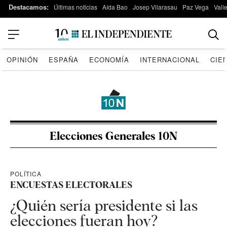
Destacamos:
Últimas noticias
Aída Bao
Josep Vilarasau
Paz Vega
Vall
OPINIÓN
ESPAÑA
ECONOMÍA
INTERNACIONAL
CIE
Elecciones Generales 10N
POLÍTICA
ENCUESTAS ELECTORALES
¿Quién sería presidente si las
elecciones fueran hoy?